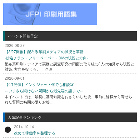
イベント開催予定
2026-08-27
【8/27開催】配布系印刷メディアの状況と革新
-折込チラシ・フリーペーパー・DMの現況と方向-
配布系印刷メディアで実務と調査研究の両面に取り組む3人の知見から現況と
対策､方向を捉える。 企画...
2026-09-01
【9/1開催】インクジェット何でも相談室
～いまさら聞けない疑問から最先端の話まで～
本イベントでは、最初に基礎知識をおさらいした後、事前に皆様から寄せら
れた質問に時間の限りお答...
人気記事ランキング
2014-10-14
1
改めて稼働率を整理する