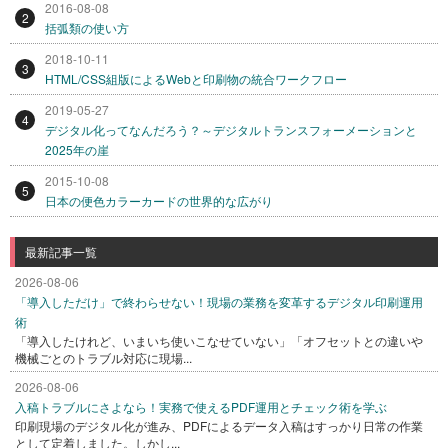
2016-08-08
2
括弧類の使い方
2018-10-11
3
HTML/CSS組版によるWebと印刷物の統合ワークフロー
2019-05-27
4
デジタル化ってなんだろう？～デジタルトランスフォーメーションと
2025年の崖
2015-10-08
5
日本の便色カラーカードの世界的な広がり
最新記事一覧
2026-08-06
「導入しただけ」で終わらせない！現場の業務を変革するデジタル印刷運用
術
「導入したけれど、いまいち使いこなせていない」「オフセットとの違いや
機械ごとのトラブル対応に現場...
2026-08-06
入稿トラブルにさよなら！実務で使えるPDF運用とチェック術を学ぶ
印刷現場のデジタル化が進み、PDFによるデータ入稿はすっかり日常の作業
として定着しました。しかし...