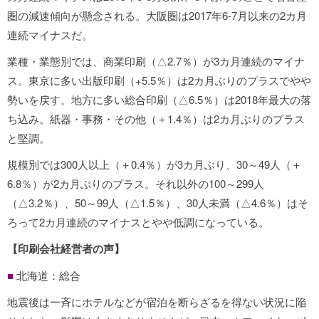
圏の減速傾向が懸念される。大阪圏は2017年6-7月以来の2カ月
連続マイナスだ。
業種・業態別では、商業印刷（△2.7％）が3カ月連続のマイナ
ス。東京に多い出版印刷（+5.5％）は2カ月ぶりのプラスでやや
勢いを戻す。地方に多い総合印刷（△6.5％）は2018年最大の落
ち込み。紙器・事務・その他（＋1.4％）は2カ月ぶりのプラス
と堅調。
規模別では300人以上（＋0.4％）が3カ月ぶり、30～49人（＋
6.8％）が2カ月ぶりのプラス。それ以外の100～299人
（△3.2％）、50～99人（△1.5％）、30人未満（△4.6％）はそ
ろって2カ月連続のマイナスとやや低調になっている。
【印刷会社経営者の声】
■
北海道：総合
地震後は一斉にホテルなどが宿泊を断らざるを得ない状況に陥