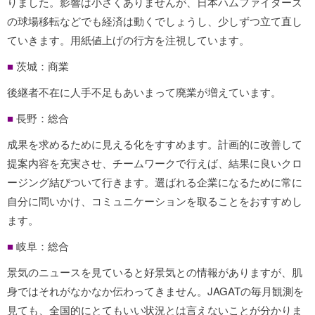
りました。影響は小さくありませんが、日本ハムファイターズ
の球場移転などでも経済は動くでしょうし、少しずつ立て直し
ていきます。用紙値上げの行方を注視しています。
■
茨城：商業
後継者不在に人手不足もあいまって廃業が増えています。
■
長野：総合
成果を求めるために見える化をすすめます。計画的に改善して
提案内容を充実させ、チームワークで行えば、結果に良いクロ
ージング結びついて行きます。選ばれる企業になるために常に
自分に問いかけ、コミュニケーションを取ることをおすすめし
ます。
■
岐阜：総合
景気のニュースを見ていると好景気との情報がありますが、肌
身ではそれがなかなか伝わってきません。JAGATの毎月観測を
見ても、全国的にとてもいい状況とは言えないことが分かりま