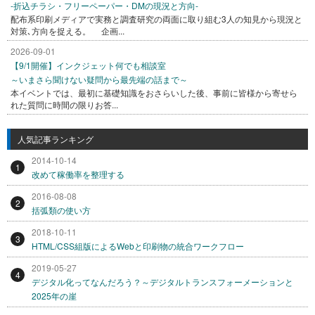
-折込チラシ・フリーペーパー・DMの現況と方向-
配布系印刷メディアで実務と調査研究の両面に取り組む3人の知見から現況と
対策､方向を捉える。 企画...
2026-09-01
【9/1開催】インクジェット何でも相談室
～いまさら聞けない疑問から最先端の話まで～
本イベントでは、最初に基礎知識をおさらいした後、事前に皆様から寄せら
れた質問に時間の限りお答...
人気記事ランキング
2014-10-14
1
改めて稼働率を整理する
2016-08-08
2
括弧類の使い方
2018-10-11
3
HTML/CSS組版によるWebと印刷物の統合ワークフロー
2019-05-27
4
デジタル化ってなんだろう？～デジタルトランスフォーメーションと
2025年の崖