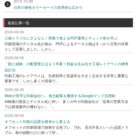
2015-10-08
5
日本の便色カラーカードの世界的な広がり
最新記事一覧
2026-08-06
入稿トラブルにさよなら！実務で使えるPDF運用とチェック術を学ぶ
印刷現場のデジタル化が進み、PDFによるデータ入稿はすっかり日常の作業
として定着しました。しかし...
2026-08-06
「勘と経験」の配置替えはもう卒業！利益を生み出す工場レイアウトの標準
設計法
印刷工場のレイアウトは、生産効率と収益性を大きく左右する非常に重要な
要素です。しかし多くの現場で...
2026-08-06
Webが苦手な印刷会社へ。地元顧客を獲得するGoogleマップ活用術
AI検索の普及とデジタル化に伴い、多くの中小印刷会社が「従来の営業方法
では新規案件が獲れない」「...
2026-08-06
オフセット印刷の品質を根本から変える
オフセットの印刷現場で頻発する色ブレ、汚れ、見当不良といった品質トラ
ブル。勘や経験だけに頼って対...