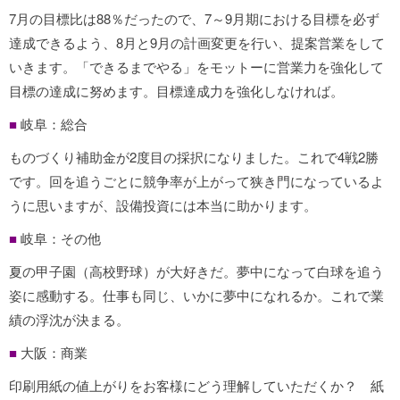
7月の目標比は88％だったので、7～9月期における目標を必ず
達成できるよう、8月と9月の計画変更を行い、提案営業をして
いきます。「できるまでやる」をモットーに営業力を強化して
目標の達成に努めます。目標達成力を強化しなければ。
■
岐阜：総合
ものづくり補助金が2度目の採択になりました。これで4戦2勝
です。回を追うごとに競争率が上がって狭き門になっているよ
うに思いますが、設備投資には本当に助かります。
■
岐阜：その他
夏の甲子園（高校野球）が大好きだ。夢中になって白球を追う
姿に感動する。仕事も同じ、いかに夢中になれるか。これで業
績の浮沈が決まる。
■
大阪：商業
印刷用紙の値上がりをお客様にどう理解していただくか？ 紙