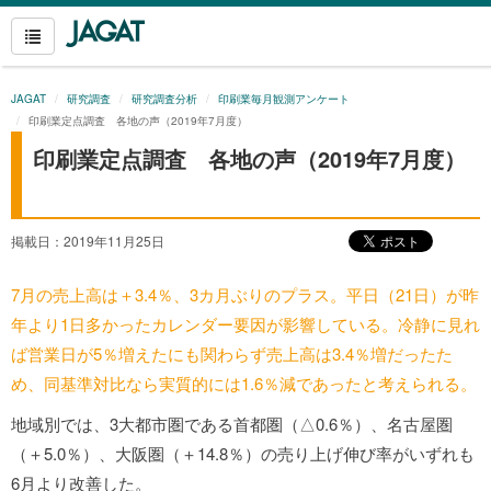
JAGAT
研究調査
研究調査分析
印刷業毎月観測アンケート
印刷業定点調査 各地の声（2019年7月度）
印刷業定点調査 各地の声（2019年7月度）
掲載日：2019年11月25日
7
月の売上高は＋3.4％、3カ月ぶりのプラス。平日（21日）が昨
年より1日多かったカレンダー要因が影響している。冷静に見れ
ば営業日が5％増えたにも関わらず売上高は3.4％増だったた
め、同基準対比なら実質的には1.6％減であったと考えられる。
地域別では、3大都市圏である首都圏（△0.6％）、名古屋圏
（＋5.0％）、大阪圏（＋14.8％）の売り上げ伸び率がいずれも
6月より改善した。