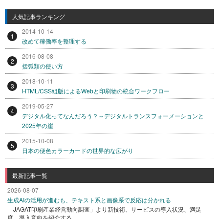
人気記事ランキング
2014-10-14
1
改めて稼働率を整理する
2016-08-08
2
括弧類の使い方
2018-10-11
3
HTML/CSS組版によるWebと印刷物の統合ワークフロー
2019-05-27
4
デジタル化ってなんだろう？～デジタルトランスフォーメーションと
2025年の崖
2015-10-08
5
日本の便色カラーカードの世界的な広がり
最新記事一覧
2026-08-07
生成AIの活用が進むも、テキスト系と画像系で反応は分かれる
「JAGAT印刷産業経営動向調査」より新技術、サービスの導入状況、満足
度、導入意向を紹介する。 ...