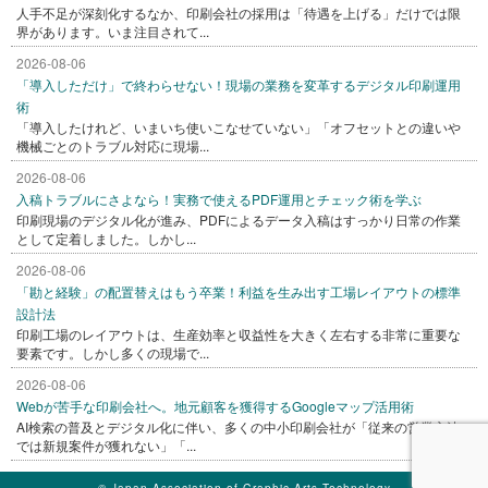
人手不足が深刻化するなか、印刷会社の採用は「待遇を上げる」だけでは限
界があります。いま注目されて...
2026-08-06
「導入しただけ」で終わらせない！現場の業務を変革するデジタル印刷運用
術
「導入したけれど、いまいち使いこなせていない」「オフセットとの違いや
機械ごとのトラブル対応に現場...
2026-08-06
入稿トラブルにさよなら！実務で使えるPDF運用とチェック術を学ぶ
印刷現場のデジタル化が進み、PDFによるデータ入稿はすっかり日常の作業
として定着しました。しかし...
2026-08-06
「勘と経験」の配置替えはもう卒業！利益を生み出す工場レイアウトの標準
設計法
印刷工場のレイアウトは、生産効率と収益性を大きく左右する非常に重要な
要素です。しかし多くの現場で...
2026-08-06
Webが苦手な印刷会社へ。地元顧客を獲得するGoogleマップ活用術
AI検索の普及とデジタル化に伴い、多くの中小印刷会社が「従来の営業方法
では新規案件が獲れない」「...