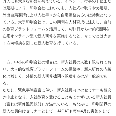
万人にも大きな影響を与えている。イベント、行事の中止また
は延期により、印刷会社においても、入社式の取りやめ延期、
外出自粛要請により入社早々から自宅勤務あるいは待機となっ
ている。大手印刷会社は、この期間を人材育成に注力し、自前
の教育プラットフォームを活用して、4月1日からの約2週間を
在宅オンライン型で新人研修を実施するなど、今までとは大き
く方向転換を図った新人教育を行っている。
一方、中小の印刷会社の場合は、新入社員の人数も限られてお
り、大々的な教育プラットフォームの構築や、新人研修の内製
化は難しく、外部の新人研修機関へ派遣するのが一般的であ
る。
ただし、緊急事態宣言に伴い、新入社員向けのセミナーも相次
ぎ中止となり、入社教育を受けることもできずにいる新入社員
（言わば研修難民状態）が溢れている。ちなみに、印刷業界の
新入社員向けセミナーとして、JAGATも毎年4月に実施をして