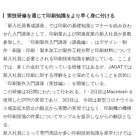
実技研修を通じて印刷知識をより早く身に付ける
「新入社員養成講座」では印刷の基礎知識とマナーを組み合わ
せた入門講座として、印刷業および関連産業の新入社員が多数
参加した。「印刷製作入門講座（講義編）」はデザイン・制
作・刷版・印刷・製本加工の製作工程分野と印刷材料について
新入社員に必要とされる印刷技術知識を解説している。ここま
では、多くの会社でも行っている研修ではあるが、JAGATでは
新入社員に印刷に対する理解をより深めてもらうことを目的に
「印刷製作入門講座（実技編）」を開催している。
この研修は3日間にわたって行われる。1・2日目はMacintosh を
使用したDTPの実習であり、3日目は、今回は新型コロナウイル
ス感染拡大防止の観点から実際の実習ではなく、印刷機の機構
や印刷現場の作業についてサンプルを提示しながらの解説とな
る。
新入社員にとって専門用語が多い印刷技術知識を座学だけでは