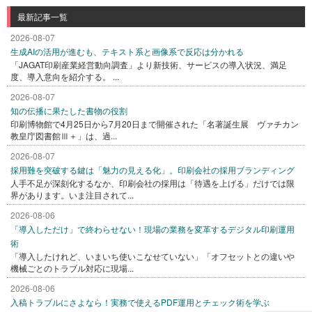
最新記事一覧
2026-08-07
生成AIの活用が進むも、テキスト系と画像系で反応は分かれる
「JAGAT印刷産業経営動向調査」より新技術、サービスの導入状況、満足
度、導入意向を紹介する。 ...
2026-08-07
知の伝播に果たした書物の役割
印刷博物館で4月25日から7月20日まで開催された「名著誕生展 ヴァチカン
教皇庁図書館Ⅲ＋」は、過...
2026-08-07
採用難を突破する鍵は「魅力の見える化」。印刷会社の採用ブランディング
人手不足が深刻化するなか、印刷会社の採用は「待遇を上げる」だけでは限
界があります。いま注目されて...
2026-08-06
「導入しただけ」で終わらせない！現場の業務を変革するデジタル印刷運用
術
「導入したけれど、いまいち使いこなせていない」「オフセットとの違いや
機械ごとのトラブル対応に現場...
2026-08-06
入稿トラブルにさよなら！実務で使えるPDF運用とチェック術を学ぶ