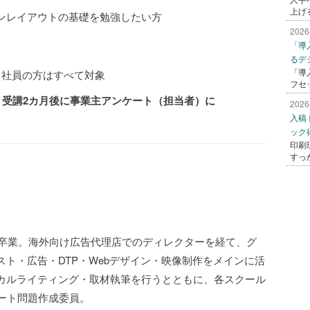
上げ
ンレイアウトの基礎を勉強したい方
2026
「導
るデ
「導
社員の方はすべて対象
フセ
、受講2カ月後に事業主アンケート（担当者）に
2026
入稿
ック
印刷
すっ
科卒業。海外向け広告代理店でのディレクターを経て、グ
ト・広告・DTP・Webデザイン・映像制作をメインに活
カルライティング・取材執筆を行うとともに、各スクール
パート問題作成委員。