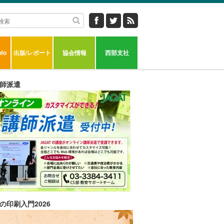
fo
出版/レポート
協会情報
西部支社
師派遣
の印刷入門2026