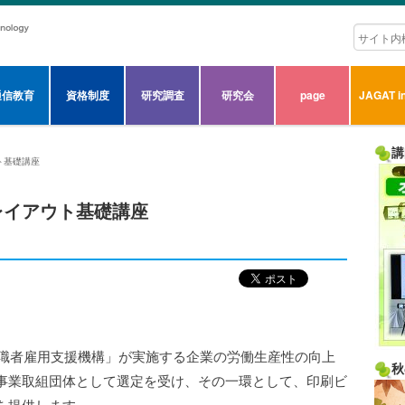
通信教育
資格制度
研究調査
研究会
page
JAGAT in
講
ト基礎講座
レイアウト基礎講座
求職者雇用支援機構」が実施する企業の労働生産性の向上
秋
事業取組団体として選定を受け、その一環として、印刷ビ
を提供します。