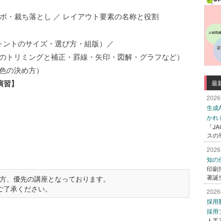
ンボ・裁ち落とし ／ レイアウト要素の名称と役割
ォントのサイズ・選び方・組版）／
のトリミングと補正・罫線・矢印・図解・グラフなど）
色の決め方）
演習】
最
2026
生成
かれ
「J
スの
2026
知の
印刷
著誕
方、優先の講座となっております。
ご了承ください。
2026
採用
採用
人手