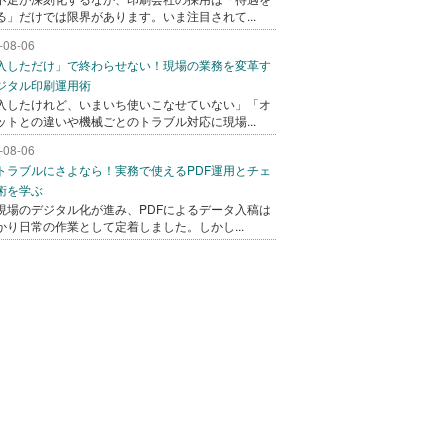
る」だけでは限界があります。いま注目されて...
-08-06
入しただけ」で終わらせない！現場の業務を変革す
ジタル印刷運用術
入したけれど、いまいち使いこなせていない」「オ
ットとの違いや機械ごとのトラブル対応に現場...
-08-06
トラブルにさよなら！実務で使えるPDF運用とチェ
術を学ぶ
現場のデジタル化が進み、PDFによるデータ入稿は
かり日常の作業として定着しました。しかし...