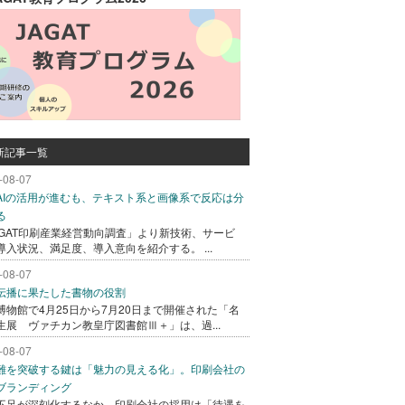
新記事一覧
-08-07
AIの活用が進むも、テキスト系と画像系で反応は分
る
AGAT印刷産業経営動向調査」より新技術、サービ
導入状況、満足度、導入意向を紹介する。 ...
-08-07
伝播に果たした書物の役割
博物館で4月25日から7月20日まで開催された「名
生展 ヴァチカン教皇庁図書館Ⅲ＋」は、過...
-08-07
難を突破する鍵は「魅力の見える化」。印刷会社の
ブランディング
不足が深刻化するなか、印刷会社の採用は「待遇を