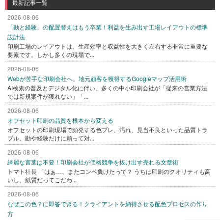
最新記事一覧
2026-08-06
「勘と経験」の配置替えはもう卒業！利益を生み出す工場レイアウトの標準
設計法
印刷工場のレイアウトは、生産効率と収益性を大きく左右する非常に重要な
要素です。しかし多くの現場で...
2026-08-06
Webが苦手な印刷会社へ。地元顧客を獲得するGoogleマップ活用術
AI検索の普及とデジタル化に伴い、多くの中小印刷会社が「従来の営業方法
では新規案件が獲れない」「...
2026-08-06
オフセット印刷の品質を根本から変える
オフセットの印刷現場で頻発する色ブレ、汚れ、見当不良といった品質トラ
ブル。勘や経験だけに頼って対...
2026-08-06
綺麗な言葉は不要！印刷会社が価格競争を抜け出す売れる文章術
トマト社長 「はぁ…、またコンペ負けたって？ うちは印刷のクオリティも高
いし、紙質だってこだわ...
2026-08-06
なぜこの色？に即答できる！クライアントを納得させる配色プロセスの作り
方