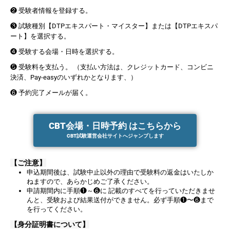
❷ 受験者情報を登録する。
❸ 試験種別【DTPエキスパート・マイスター】または【DTPエキスパ
ート】を選択する。
❹ 受験する会場・日時を選択する。
❺ 受験料を支払う。 （支払い方法は、クレジットカード、コンビニ
決済、Pay-easyのいずれかとなります、）
❻ 予約完了メールが届く。
CBT会場・日時予約 はこちらから
CBT試験運営会社サイトへジャンプします
【ご注意】
申込期間後は、試験中止以外の理由で受験料の返金はいたしか
ねますので、あらかじめご了承ください。
申請期間内に⼿順❶～❻に 記載のすべてを行っていただきませ
んと、受験および結果送付ができません。必ず⼿順❶〜❻まで
を⾏ってください。
【身分証明書について】