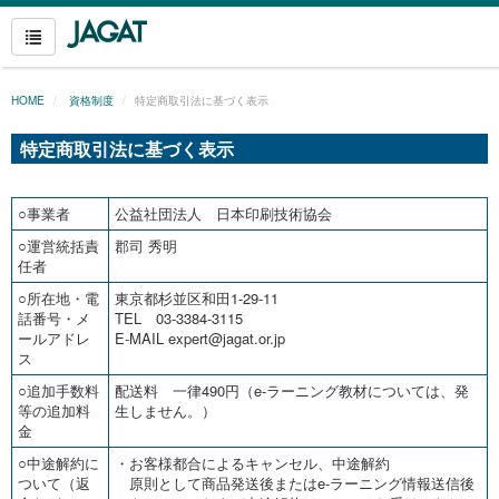
HOME
資格制度
特定商取引法に基づく表示
特定商取引法に基づく表示
○事業者
公益社団法人 日本印刷技術協会
○運営統括責
郡司 秀明
任者
○所在地・電
東京都杉並区和田1-29-11
話番号・メ
TEL 03-3384-3115
ールアドレ
E-MAIL expert@jagat.or.jp
ス
○追加手数料
配送料 一律490円（e-ラーニング教材については、発
等の追加料
生しません。）
金
○中途解約に
・お客様都合によるキャンセル、中途解約
ついて（返
原則として商品発送後またはe-ラーニング情報送信後