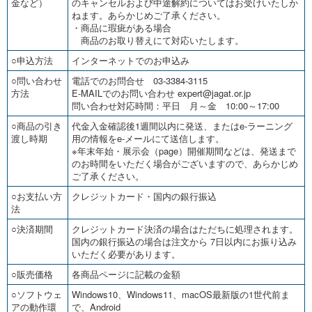
金など）
のキャンセルおよび中途解約についてはお受けいたしか
ねます。あらかじめご了承ください。
・商品に瑕疵がある場合
商品のお取り替えにて対応いたします。
○申込方法
インターネットでのお申込み
○問い合わせ
電話でのお問合せ 03-3384-3115
方法
E-MAILでのお問い合わせ expert@jagat.or.jp
問い合わせ対応時間：平日 月～金 10:00～17:00
○商品の引き
代金入金確認後1週間以内に発送、またはe-ラーニング
渡し時期
用の情報をe-メールにて送信します。
※年末年始・展示会（page）開催期間などは、発送まで
のお時間をいただく場合がございますので、あらかじめ
ご了承ください。
○お支払い方
クレジットカード・国内の銀行振込
法
○決済期間
クレジットカード決済の場合はただちに処理されます。
国内の銀行振込の場合は注文から 7日以内にお振り込み
いただく必要があります。
○販売価格
各商品ページに記載の金額
○ソフトウェ
Windows10、Windows11、macOS最新版の1世代前ま
アの動作環
で、Android