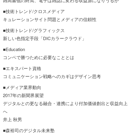
雑高書低の終焉、電子は雑誌に変わる収益源になりうるか
■技術トレンド/クロスメディア
キュレーションサイト問題とメディアの信頼性
■技術トレンド/グラフィックス
新しい色指定手段「DICカラークラウド」
■Education
コンペで勝つために必要なこととは
■エキスパート資格
コミュニケーション戦略へのカギはデザイン思考
■メディア業界動向
2017年の新聞界展望
デジタルとの更なる融合・連携により付加価値創出と収益向上
へ
井上 秋男
■森裕司のデジタル未来塾