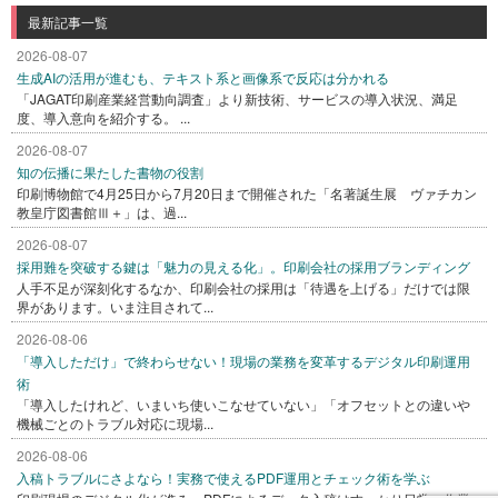
最新記事一覧
2026-08-07
生成AIの活用が進むも、テキスト系と画像系で反応は分かれる
「JAGAT印刷産業経営動向調査」より新技術、サービスの導入状況、満足
度、導入意向を紹介する。 ...
2026-08-07
知の伝播に果たした書物の役割
印刷博物館で4月25日から7月20日まで開催された「名著誕生展 ヴァチカン
教皇庁図書館Ⅲ＋」は、過...
2026-08-07
採用難を突破する鍵は「魅力の見える化」。印刷会社の採用ブランディング
人手不足が深刻化するなか、印刷会社の採用は「待遇を上げる」だけでは限
界があります。いま注目されて...
2026-08-06
「導入しただけ」で終わらせない！現場の業務を変革するデジタル印刷運用
術
「導入したけれど、いまいち使いこなせていない」「オフセットとの違いや
機械ごとのトラブル対応に現場...
2026-08-06
入稿トラブルにさよなら！実務で使えるPDF運用とチェック術を学ぶ