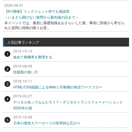
2026-09-01
【9/1開催】インクジェット何でも相談室
～いまさら聞けない疑問から最先端の話まで～
本イベントでは、最初に基礎知識をおさらいした後、事前に皆様から寄せら
れた質問に時間の限りお答...
人気記事ランキング
2014-10-14
1
改めて稼働率を整理する
2016-08-08
2
括弧類の使い方
2018-10-11
3
HTML/CSS組版によるWebと印刷物の統合ワークフロー
2019-05-27
4
デジタル化ってなんだろう？～デジタルトランスフォーメーションと
2025年の崖
2015-10-08
5
日本の便色カラーカードの世界的な広がり