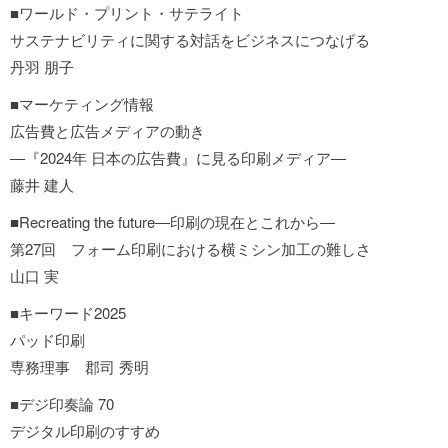
■ワールド・プリント・サテライト
サステナビリティに関する対話をビジネスにつなげる
丹羽 朋子
■マーケティング情報
広告費と広告メディアの動き
―『2024年 日本の広告費』に見る印刷メディア―
藤井 建人
■Recreating the future―印刷の現在とこれから―
第27回 フォーム印刷における横ミシン加工の難しさ
山口 実
■キーワード2025
パッド印刷
専務理事 郡司 秀明
■デジ印奏論 70
デジタル印刷のすすめ