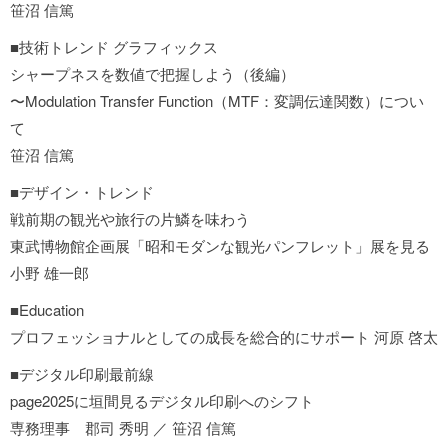
笹沼 信篤
■技術トレンド グラフィックス
シャープネスを数値で把握しよう（後編）
〜Modulation Transfer Function（MTF：変調伝達関数）につい
て
笹沼 信篤
■デザイン・トレンド
戦前期の観光や旅行の片鱗を味わう
東武博物館企画展「昭和モダンな観光パンフレット」展を見る
小野 雄一郎
■Education
プロフェッショナルとしての成長を総合的にサポート 河原 啓太
■デジタル印刷最前線
page2025に垣間見るデジタル印刷へのシフト
専務理事 郡司 秀明 ／ 笹沼 信篤