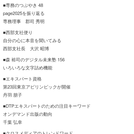
■専務のつぶやき 48
page2025を振り返る
専務理事 郡司 秀明
■西部支社便り
自分の心に本音を聞いてみる
西部支社長 大沢 昭博
■森 裕司のデジタル未来塾 156
いろいろな文字詰め機能
■エキスパート資格
第23回東京アビリンピックが開催
丹羽 朋子
■DTPエキスパートのための注目キーワード
オンデマンド出版の動向
千葉 弘幸
■クロスメディアのトレンドワード