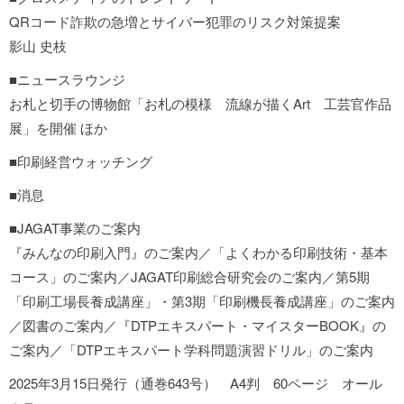
QRコード詐欺の急増とサイバー犯罪のリスク対策提案
影山 史枝
■ニュースラウンジ
お札と切手の博物館「お札の模様 流線が描くArt 工芸官作品
展」を開催 ほか
■印刷経営ウォッチング
■消息
■JAGAT事業のご案内
『みんなの印刷入門』のご案内／「よくわかる印刷技術・基本
コース」のご案内／JAGAT印刷総合研究会のご案内／第5期
「印刷工場長養成講座」・第3期「印刷機長養成講座」のご案内
／図書のご案内／『DTPエキスパート・マイスターBOOK』の
ご案内／「DTPエキスパート学科問題演習ドリル」のご案内
2025年3月15日発行（通巻643号） A4判 60ページ オール