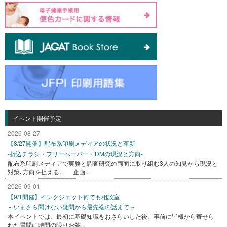
イベント開催予定
2026-08-27
【8/27開催】配布系印刷メディアの状況と革新
-折込チラシ・フリーペーパー・DMの現況と方向-
配布系印刷メディアで実務と調査研究の両面に取り組む3人の知見から現況と
対策､方向を捉える。 企画...
2026-09-01
【9/1開催】インクジェット何でも相談室
～いまさら聞けない疑問から最先端の話まで～
本イベントでは、最初に基礎知識をおさらいした後、事前に皆様から寄せら
れた質問に時間の限りお答...