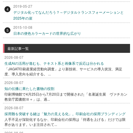
2019-05-27
4
デジタル化ってなんだろう？～デジタルトランスフォーメーションと
2025年の崖
2015-10-08
5
日本の便色カラーカードの世界的な広がり
最新記事一覧
2026-08-07
生成AIの活用が進むも、テキスト系と画像系で反応は分かれる
「JAGAT印刷産業経営動向調査」より新技術、サービスの導入状況、満足
度、導入意向を紹介する。 ...
2026-08-07
知の伝播に果たした書物の役割
印刷博物館で4月25日から7月20日まで開催された「名著誕生展 ヴァチカン
教皇庁図書館Ⅲ＋」は、過...
2026-08-07
採用難を突破する鍵は「魅力の見える化」。印刷会社の採用ブランディング
人手不足が深刻化するなか、印刷会社の採用は「待遇を上げる」だけでは限
界があります。いま注目されて...
2026-08-06