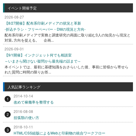
イベント開催予定
2026-08-27
【8/27開催】配布系印刷メディアの状況と革新
-折込チラシ・フリーペーパー・DMの現況と方向-
配布系印刷メディアで実務と調査研究の両面に取り組む3人の知見から現況と
対策､方向を捉える。 企画...
2026-09-01
【9/1開催】インクジェット何でも相談室
～いまさら聞けない疑問から最先端の話まで～
本イベントでは、最初に基礎知識をおさらいした後、事前に皆様から寄せら
れた質問に時間の限りお答...
人気記事ランキング
2014-10-14
1
改めて稼働率を整理する
2016-08-08
2
括弧類の使い方
2018-10-11
3
HTML/CSS組版によるWebと印刷物の統合ワークフロー