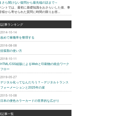
まさら聞けない疑問から最先端の話まで～
ベントでは、最初に基礎知識をおさらいした後、事
皆様から寄せられた質問に時間の限りお答...
気記事ランキング
2014-10-14
改めて稼働率を整理する
2016-08-08
括弧類の使い方
2018-10-11
HTML/CSS組版によるWebと印刷物の統合ワーク
フロー
2019-05-27
デジタル化ってなんだろう？～デジタルトランス
フォーメーションと2025年の崖
2015-10-08
日本の便色カラーカードの世界的な広がり
新記事一覧