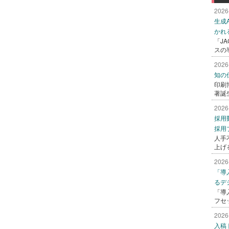
2026
生成
かれ
「J
スの
2026
知の
印刷
著誕
2026
採用
採用
人手
上げ
2026
「導
るデ
「導
フセ
2026
入稿