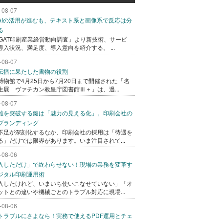
-08-07
AIの活用が進むも、テキスト系と画像系で反応は分
る
AGAT印刷産業経営動向調査」より新技術、サービ
導入状況、満足度、導入意向を紹介する。 ...
-08-07
伝播に果たした書物の役割
博物館で4月25日から7月20日まで開催された「名
生展 ヴァチカン教皇庁図書館Ⅲ＋」は、過...
-08-07
難を突破する鍵は「魅力の見える化」。印刷会社の
ブランディング
不足が深刻化するなか、印刷会社の採用は「待遇を
る」だけでは限界があります。いま注目されて...
-08-06
入しただけ」で終わらせない！現場の業務を変革す
ジタル印刷運用術
入したけれど、いまいち使いこなせていない」「オ
ットとの違いや機械ごとのトラブル対応に現場...
-08-06
トラブルにさよなら！実務で使えるPDF運用とチェ