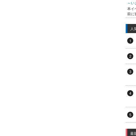
～い
本イ
前に
人
1
2
3
4
5
最