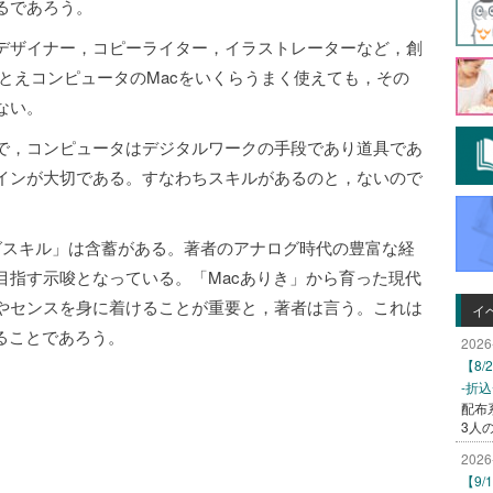
るであろう。
デザイナー，コピーライター，イラストレーターなど，創
とえコンピュータのMacをいくらうまく使えても，その
ない。
で，コンピュータはデジタルワークの手段であり道具であ
インが大切である。すなわちスキルがあるのと，ないので
グスキル」は含蓄がある。著者のアナログ時代の豊富な経
目指す示唆となっている。「Macありき」から育った現代
やセンスを身に着けることが重要と，著者は言う。これは
イ
ることであろう。
2026
【8
-折
配布
3人
2026
【9