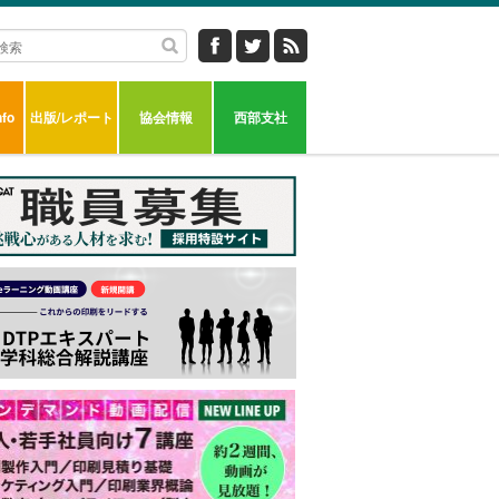
fo
出版/レポート
協会情報
西部支社