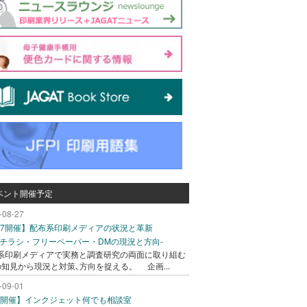
ベント開催予定
-08-27
/27開催】配布系印刷メディアの状況と革新
込チラシ・フリーペーパー・DMの現況と方向-
系印刷メディアで実務と調査研究の両面に取り組む
の知見から現況と対策､方向を捉える。 企画...
-09-01
/1開催】インクジェット何でも相談室