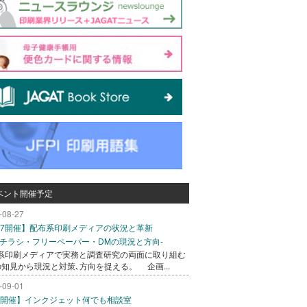
ベント開催予定
-08-27
/27開催】配布系印刷メディアの状況と革新
込チラシ・フリーペーパー・DMの現況と方向-
系印刷メディアで実務と調査研究の両面に取り組む
の知見から現況と対策､方向を捉える。 企画...
-09-01
/1開催】インクジェット何でも相談室