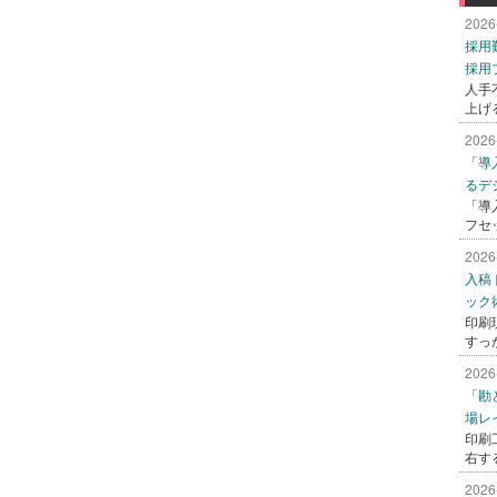
2026
採用
採用
人手
上げ
2026
「導
るデ
「導
フセ
2026
入稿
ック
印刷
すっ
2026
「勘
場レ
印刷
右す
2026