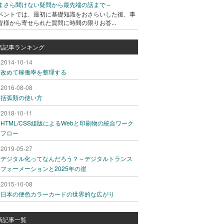
まさら聞けない疑問から最先端の話まで～
ベントでは、最初に基礎知識をおさらいした後、事
皆様から寄せられた質問に時間の限りお答...
気記事ランキング
2014-10-14
改めて稼働率を整理する
2016-08-08
括弧類の使い方
2018-10-11
HTML/CSS組版によるWebと印刷物の統合ワーク
フロー
2019-05-27
デジタル化ってなんだろう？～デジタルトランス
フォーメーションと2025年の崖
2015-10-08
日本の便色カラーカードの世界的な広がり
新記事一覧