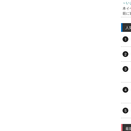
～い
本イ
前に
人
1
2
3
4
5
最