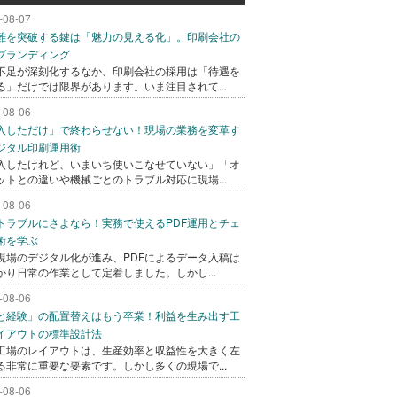
-08-07
難を突破する鍵は「魅力の見える化」。印刷会社の
ブランディング
不足が深刻化するなか、印刷会社の採用は「待遇を
る」だけでは限界があります。いま注目されて...
-08-06
入しただけ」で終わらせない！現場の業務を変革す
ジタル印刷運用術
入したけれど、いまいち使いこなせていない」「オ
ットとの違いや機械ごとのトラブル対応に現場...
-08-06
トラブルにさよなら！実務で使えるPDF運用とチェ
術を学ぶ
現場のデジタル化が進み、PDFによるデータ入稿は
かり日常の作業として定着しました。しかし...
-08-06
と経験」の配置替えはもう卒業！利益を生み出す工
イアウトの標準設計法
工場のレイアウトは、生産効率と収益性を大きく左
る非常に重要な要素です。しかし多くの現場で...
-08-06