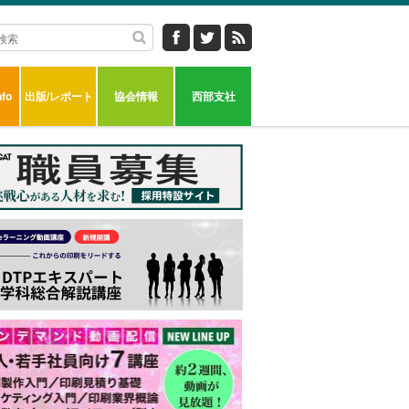
fo
出版/レポート
協会情報
西部支社