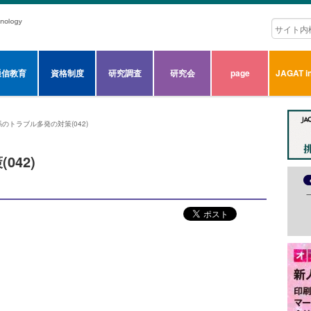
通信教育
資格制度
研究調査
研究会
page
JAGAT in
のトラブル多発の対策(042)
42)