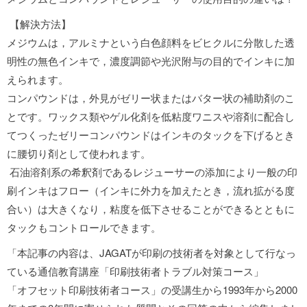
【解決方法】
メジウムは，アルミナという白色顔料をビヒクルに分散した透
明性の無色インキで，濃度調節や光沢附与の目的でインキに加
えられます。
コンパウンドは，外見がゼリー状またはバター状の補助剤のこ
とです。ワックス類やゲル化剤を低粘度ワニスや溶剤に配合し
てつくったゼリーコンパウンドはインキのタックを下げるとき
に腰切り剤として使われます。
石油溶剤系の希釈剤であるレジューサーの添加により一般の印
刷インキはフロー（インキに外力を加えたとき，流れ拡がる度
合い）は大きくなり，粘度を低下させることができるとともに
タックもコントロールできます。
「本記事の内容は、JAGATが印刷の技術者を対象として行なっ
ている通信教育講座「印刷技術者トラブル対策コース」
「オフセット印刷技術者コース」の受講生から1993年から2000