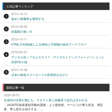
人気記事ランキング
2014-10-14
1
改めて稼働率を整理する
2016-08-08
2
括弧類の使い方
2018-10-11
3
HTML/CSS組版によるWebと印刷物の統合ワークフロー
2019-05-27
4
デジタル化ってなんだろう？～デジタルトランスフォーメーションと
2025年の崖
2015-10-08
5
日本の便色カラーカードの世界的な広がり
最新記事一覧
2026-08-07
生成AIの活用が進むも、テキスト系と画像系で反応は分かれる
「JAGAT印刷産業経営動向調査」より新技術、サービスの導入状況、満足
度、導入意向を紹介する。 ...