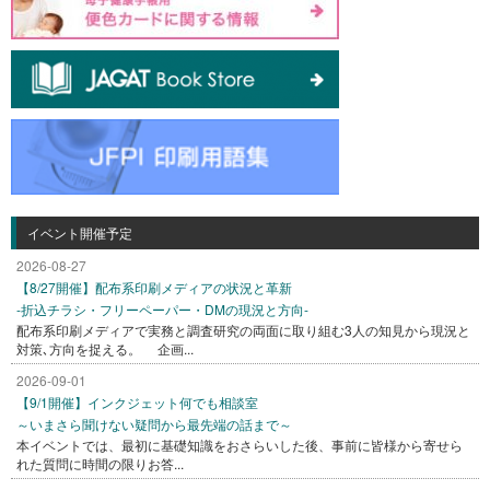
イベント開催予定
2026-08-27
【8/27開催】配布系印刷メディアの状況と革新
-折込チラシ・フリーペーパー・DMの現況と方向-
配布系印刷メディアで実務と調査研究の両面に取り組む3人の知見から現況と
対策､方向を捉える。 企画...
2026-09-01
【9/1開催】インクジェット何でも相談室
～いまさら聞けない疑問から最先端の話まで～
本イベントでは、最初に基礎知識をおさらいした後、事前に皆様から寄せら
れた質問に時間の限りお答...