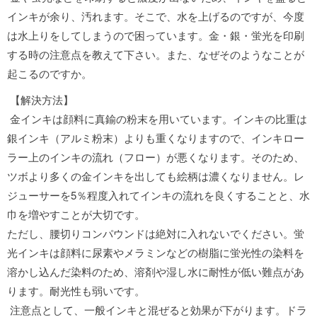
インキが余り、汚れます。そこで、水を上げるのですが、今度
は水上りをしてしまうので困っています。金・銀・蛍光を印刷
する時の注意点を教えて下さい。また、なぜそのようなことが
起こるのですか。
【解決方法】
金インキは顔料に真鍮の粉末を用いています。インキの比重は
銀インキ（アルミ粉末）よりも重くなりますので、インキロー
ラー上のインキの流れ（フロー）が悪くなります。そのため、
ツボより多くの金インキを出しても絵柄は濃くなりません。レ
ジューサーを5％程度入れてインキの流れを良くすることと、水
巾を増やすことが大切です。
ただし、腰切りコンパウンドは絶対に入れないでください。蛍
光インキは顔料に尿素やメラミンなどの樹脂に蛍光性の染料を
溶かし込んだ染料のため、溶剤や湿し水に耐性が低い難点があ
ります。耐光性も弱いです。
注意点として、一般インキと混ぜると効果が下がります。ドラ