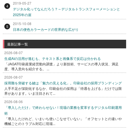
2019-05-27
4
デジタル化ってなんだろう？～デジタルトランスフォーメーションと
2025年の崖
2015-10-08
5
日本の便色カラーカードの世界的な広がり
最新記事一覧
2026-08-07
生成AIの活用が進むも、テキスト系と画像系で反応は分かれる
「JAGAT印刷産業経営動向調査」より新技術、サービスの導入状況、満足
度、導入意向を紹介する。 ...
2026-08-07
採用難を突破する鍵は「魅力の見える化」。印刷会社の採用ブランディング
人手不足が深刻化するなか、印刷会社の採用は「待遇を上げる」だけでは限
界があります。いま注目されて...
2026-08-06
「導入しただけ」で終わらせない！現場の業務を変革するデジタル印刷運用
術
「導入したけれど、いまいち使いこなせていない」「オフセットとの違いや
機械ごとのトラブル対応に現場...