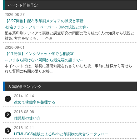
イベント開催予定
2026-08-27
【8/27開催】配布系印刷メディアの状況と革新
-折込チラシ・フリーペーパー・DMの現況と方向-
配布系印刷メディアで実務と調査研究の両面に取り組む3人の知見から現況と
対策､方向を捉える。 企画...
2026-09-01
【9/1開催】インクジェット何でも相談室
～いまさら聞けない疑問から最先端の話まで～
本イベントでは、最初に基礎知識をおさらいした後、事前に皆様から寄せら
れた質問に時間の限りお答...
人気記事ランキング
2014-10-14
1
改めて稼働率を整理する
2016-08-08
2
括弧類の使い方
2018-10-11
3
HTML/CSS組版によるWebと印刷物の統合ワークフロー