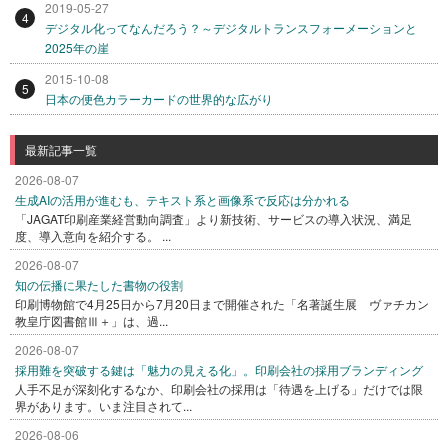
2019-05-27
4
デジタル化ってなんだろう？～デジタルトランスフォーメーションと
2025年の崖
2015-10-08
5
日本の便色カラーカードの世界的な広がり
最新記事一覧
2026-08-07
生成AIの活用が進むも、テキスト系と画像系で反応は分かれる
「JAGAT印刷産業経営動向調査」より新技術、サービスの導入状況、満足
度、導入意向を紹介する。 ...
2026-08-07
知の伝播に果たした書物の役割
印刷博物館で4月25日から7月20日まで開催された「名著誕生展 ヴァチカン
教皇庁図書館Ⅲ＋」は、過...
2026-08-07
採用難を突破する鍵は「魅力の見える化」。印刷会社の採用ブランディング
人手不足が深刻化するなか、印刷会社の採用は「待遇を上げる」だけでは限
界があります。いま注目されて...
2026-08-06