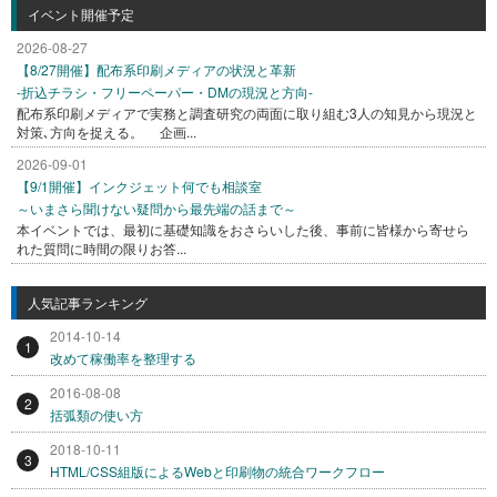
イベント開催予定
2026-08-27
【8/27開催】配布系印刷メディアの状況と革新
-折込チラシ・フリーペーパー・DMの現況と方向-
配布系印刷メディアで実務と調査研究の両面に取り組む3人の知見から現況と
対策､方向を捉える。 企画...
2026-09-01
【9/1開催】インクジェット何でも相談室
～いまさら聞けない疑問から最先端の話まで～
本イベントでは、最初に基礎知識をおさらいした後、事前に皆様から寄せら
れた質問に時間の限りお答...
人気記事ランキング
2014-10-14
1
改めて稼働率を整理する
2016-08-08
2
括弧類の使い方
2018-10-11
3
HTML/CSS組版によるWebと印刷物の統合ワークフロー