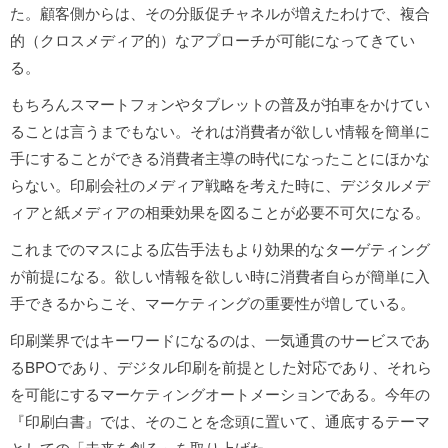
た。顧客側からは、その分販促チャネルが増えたわけで、複合
的（クロスメディア的）なアプローチが可能になってきてい
る。
もちろんスマートフォンやタブレットの普及が拍車をかけてい
ることは言うまでもない。それは消費者が欲しい情報を簡単に
手にすることができる消費者主導の時代になったことにほかな
らない。印刷会社のメディア戦略を考えた時に、デジタルメデ
ィアと紙メディアの相乗効果を図ることが必要不可欠になる。
これまでのマスによる広告手法もより効果的なターゲティング
が前提になる。欲しい情報を欲しい時に消費者自らが簡単に入
手できるからこそ、マーケティングの重要性が増している。
印刷業界ではキーワードになるのは、一気通貫のサービスであ
るBPOであり、デジタル印刷を前提とした対応であり、それら
を可能にするマーケティングオートメーションである。今年の
『印刷白書』では、そのことを念頭に置いて、通底するテーマ
としての「未来を創る」を取り上げた。