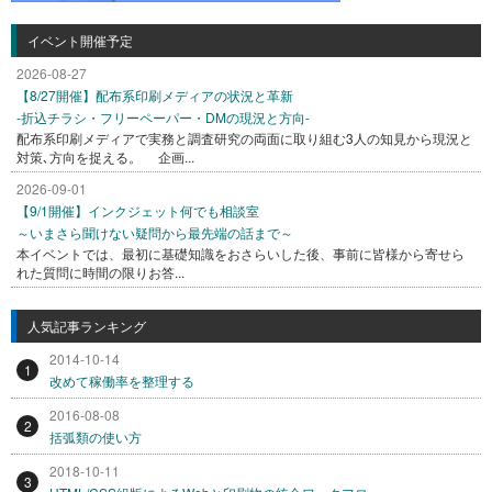
イベント開催予定
2026-08-27
【8/27開催】配布系印刷メディアの状況と革新
-折込チラシ・フリーペーパー・DMの現況と方向-
配布系印刷メディアで実務と調査研究の両面に取り組む3人の知見から現況と
対策､方向を捉える。 企画...
2026-09-01
【9/1開催】インクジェット何でも相談室
～いまさら聞けない疑問から最先端の話まで～
本イベントでは、最初に基礎知識をおさらいした後、事前に皆様から寄せら
れた質問に時間の限りお答...
人気記事ランキング
2014-10-14
1
改めて稼働率を整理する
2016-08-08
2
括弧類の使い方
2018-10-11
3