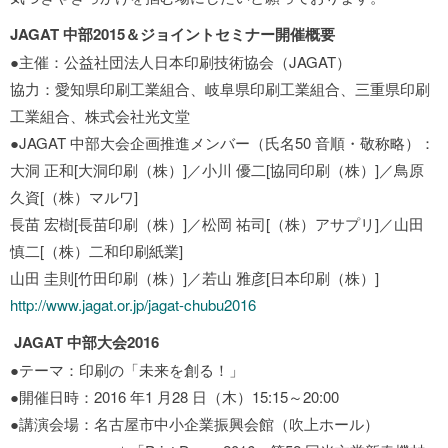
JAGAT 中部2015＆ジョイントセミナー開催概要
●主催：公益社団法人日本印刷技術協会（JAGAT）
協力：愛知県印刷工業組合、岐阜県印刷工業組合、三重県印刷
工業組合、株式会社光文堂
●JAGAT 中部大会企画推進メンバー（氏名50 音順・敬称略）：
大洞 正和[大洞印刷（株）]／小川 優二[協同印刷（株）]／鳥原
久資[（株）マルワ]
長苗 宏樹[長苗印刷（株）]／松岡 祐司[（株）アサプリ]／山田
慎二[（株）二和印刷紙業]
山田 圭則[竹田印刷（株）]／若山 雅彦[日本印刷（株）]
http://www.jagat.or.jp/jagat-chubu2016
JAGAT 中部大会2016
●テーマ：印刷の「未来を創る！」
●開催日時：2016 年1 月28 日（木）15:15～20:00
●講演会場：名古屋市中小企業振興会館（吹上ホール）