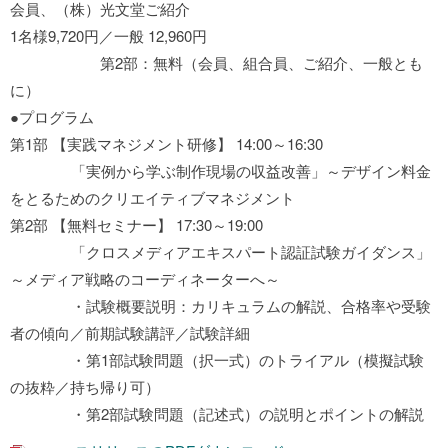
会員、（株）光文堂ご紹介
1名様9,720円／一般 12,960円
第2部：無料（会員、組合員、ご紹介、一般とも
に）
●プログラム
第1部 【実践マネジメント研修】 14:00～16:30
「実例から学ぶ制作現場の収益改善」～デザイン料金
をとるためのクリエイティブマネジメント
第2部 【無料セミナー】 17:30～19:00
「クロスメディアエキスパート認証試験ガイダンス」
～メディア戦略のコーディネーターへ～
・試験概要説明：カリキュラムの解説、合格率や受験
者の傾向／前期試験講評／試験詳細
・第1部試験問題（択一式）のトライアル（模擬試験
の抜粋／持ち帰り可）
・第2部試験問題（記述式）の説明とポイントの解説