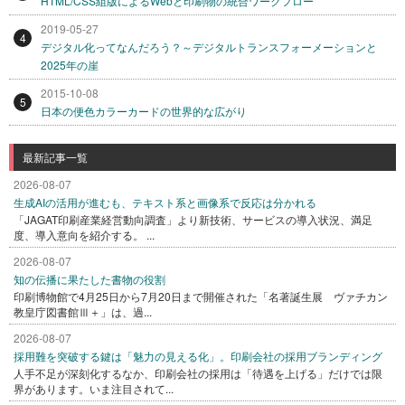
HTML/CSS組版によるWebと印刷物の統合ワークフロー
2019-05-27
4
デジタル化ってなんだろう？～デジタルトランスフォーメーションと
2025年の崖
2015-10-08
5
日本の便色カラーカードの世界的な広がり
最新記事一覧
2026-08-07
生成AIの活用が進むも、テキスト系と画像系で反応は分かれる
「JAGAT印刷産業経営動向調査」より新技術、サービスの導入状況、満足
度、導入意向を紹介する。 ...
2026-08-07
知の伝播に果たした書物の役割
印刷博物館で4月25日から7月20日まで開催された「名著誕生展 ヴァチカン
教皇庁図書館Ⅲ＋」は、過...
2026-08-07
採用難を突破する鍵は「魅力の見える化」。印刷会社の採用ブランディング
人手不足が深刻化するなか、印刷会社の採用は「待遇を上げる」だけでは限
界があります。いま注目されて...