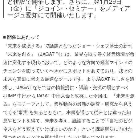
と併設で開催します。さらに、翌1月29日
（金）に「ジョイントセミナー」をメディア
ージュ愛知にて開催いたします。
■ 開催にあたって
『未来を破壊する』で話題となったジョー・ウェブ博士の新刊
『未来を創る』（JAGAT 刊）は、業界を取り巻く経営環境が急
速に変化する現代において、どのような方向で経営マインドの
チェンジを図っていくべきかにスポットをあてており、我々の
未来を真剣に考える最適なツールです。よりJAGAT らしさを追
求し、JAGAT ならではの情報提供・議論・交流の場とすべく
JUMP 中部からJAGAT 中部大会と改称した今回は、『未来を創
る』をモチーフとして、業界動向の最新の調査・研究から見え
てくる”事実”を知るとともに、本書を通じて従来とは違った知
見やヒントを得て、未来を考え、議論することで「自社のビジ
ネスをどう変えていけばよいのか？」という課題解決に向けた
気づきやきっかけを掴む場にしたいと願っております。