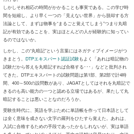
しかしそれ相応の時間がかかることも事実である。この学び時
間を短縮し、より早く一つの「見えない世界」から脱却する方
法論として、まずは物事を“まるごと覚えてしまう”つまり丸暗
記が有効であることを、実はほとんどの人が経験的に知ってい
るのではないか。
しかし、この“丸暗記”という言葉にはネガティブイメージがつ
きまとう。
DTPエキスパート認証試験
もよく「あれは暗記物の
試験だから答えを丸暗記すれば合格する･･･」などと批判され
てきた。DTPエキスパートの試験問題は第1部、第2部で計4時
間、400～500の設問数があり、JAGATとしてはそれを丸暗記で
きるのも高い能力の一つと認める立場ではあるが、果たして丸
暗記することは悪いことなのだろうか。
受験生時代に、英語を学ぶために単語帳を作って日本語として
は全く意味を成さない文字の羅列をひたすら覚えた。あれは、
入試に合格するための手段であったかもしれないが、実は単語