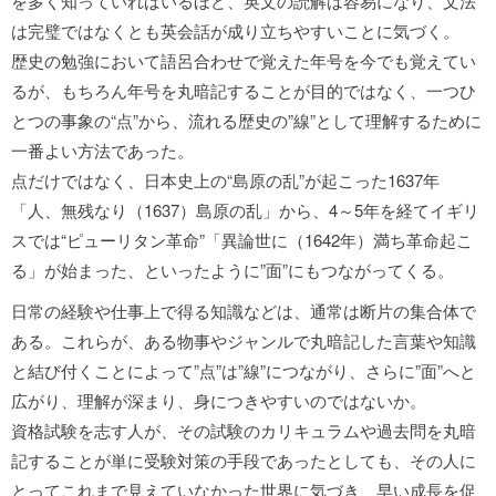
を多く知っていればいるほど、英文の読解は容易になり、文法
は完璧ではなくとも英会話が成り立ちやすいことに気づく。
歴史の勉強において語呂合わせで覚えた年号を今でも覚えてい
るが、もちろん年号を丸暗記することが目的ではなく、一つひ
とつの事象の“点”から、流れる歴史の”線”として理解するために
一番よい方法であった。
点だけではなく、日本史上の“島原の乱”が起こった1637年
「人、無残なり（1637）島原の乱」から、4～5年を経てイギリ
スでは“ピューリタン革命”「異論世に（1642年）満ち革命起こ
る」が始まった、といったように”面”にもつながってくる。
日常の経験や仕事上で得る知識などは、通常は断片の集合体で
ある。これらが、ある物事やジャンルで丸暗記した言葉や知識
と結び付くことによって”点”は”線”につながり、さらに”面”へと
広がり、理解が深まり、身につきやすいのではないか。
資格試験を志す人が、その試験のカリキュラムや過去問を丸暗
記することが単に受験対策の手段であったとしても、その人に
とってこれまで見えていなかった世界に気づき、早い成長を促