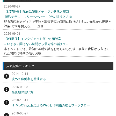
2026-08-27
【8/27開催】配布系印刷メディアの状況と革新
-折込チラシ・フリーペーパー・DMの現況と方向-
配布系印刷メディアで実務と調査研究の両面に取り組む3人の知見から現況と
対策､方向を捉える。 企画...
2026-09-01
【9/1開催】インクジェット何でも相談室
～いまさら聞けない疑問から最先端の話まで～
本イベントでは、最初に基礎知識をおさらいした後、事前に皆様から寄せら
れた質問に時間の限りお答...
人気記事ランキング
2014-10-14
1
改めて稼働率を整理する
2016-08-08
2
括弧類の使い方
2018-10-11
3
HTML/CSS組版によるWebと印刷物の統合ワークフロー
2019-05-27
4