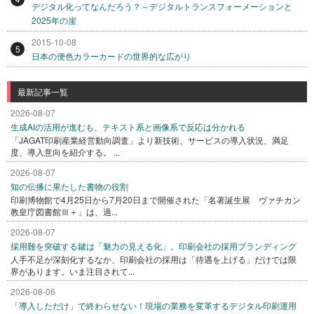
デジタル化ってなんだろう？～デジタルトランスフォーメーションと
2025年の崖
2015-10-08
5
日本の便色カラーカードの世界的な広がり
最新記事一覧
2026-08-07
生成AIの活用が進むも、テキスト系と画像系で反応は分かれる
「JAGAT印刷産業経営動向調査」より新技術、サービスの導入状況、満足
度、導入意向を紹介する。 ...
2026-08-07
知の伝播に果たした書物の役割
印刷博物館で4月25日から7月20日まで開催された「名著誕生展 ヴァチカン
教皇庁図書館Ⅲ＋」は、過...
2026-08-07
採用難を突破する鍵は「魅力の見える化」。印刷会社の採用ブランディング
人手不足が深刻化するなか、印刷会社の採用は「待遇を上げる」だけでは限
界があります。いま注目されて...
2026-08-06
「導入しただけ」で終わらせない！現場の業務を変革するデジタル印刷運用