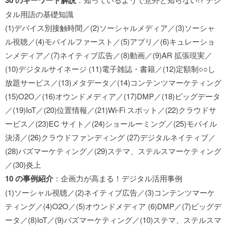
30 のキーワード解説
タル用語の基礎知識
(1)デバイス別接触時間／(2)ソーシャルメディア／(3)ソーシャ
ル視聴／(4)モバイルファースト／(5)アプリ／(6)キュレーショ
ンメディア／(7)ネイティブ広告／(8)動画／(9)AR 拡張現実／
(10)デジタルサイネージ (11)電子雑誌・書籍／(12)定額制○○し
放題サービス／(13)メタデータ／(14)コンテンツマーケティング
(15)O2O／(16)オウンドメディア／(17)DMP／(18)ビッグデータ
／(19)IoT／(20)位置情報／(21)Wi-Fi スポット／(22)クラウドサ
ービス／(23)EC サイト／(24)ショールーミング／(25)モバイル
決済／(26)クラウドファンディング (27)デジタルネイティブ／
(28)バズマーケティング／(29)ステマ、ステルスマーケティング
／(30)炎上
10 の事例紹介
：企画力が高まる！デジタル活用事例
(1)ソーシャル視聴／(2)ネイティブ広告／(3)コンテンツマーケ
ティング／(4)O2O／(5)オウンドメディア (6)DMP／(7)ビッグデ
ータ／(8)IoT／(9)バズマーケティング／(10)ステマ、ステルスマ