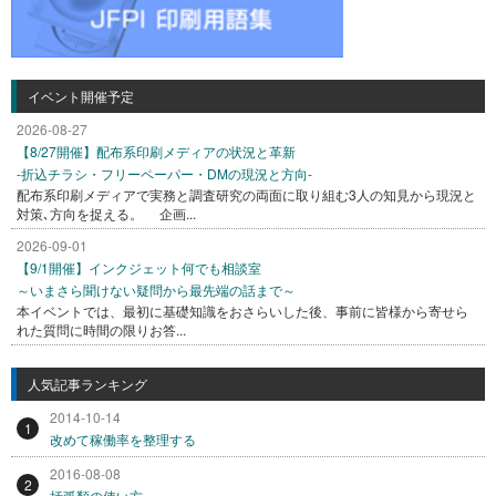
イベント開催予定
2026-08-27
【8/27開催】配布系印刷メディアの状況と革新
-折込チラシ・フリーペーパー・DMの現況と方向-
配布系印刷メディアで実務と調査研究の両面に取り組む3人の知見から現況と
対策､方向を捉える。 企画...
2026-09-01
【9/1開催】インクジェット何でも相談室
～いまさら聞けない疑問から最先端の話まで～
本イベントでは、最初に基礎知識をおさらいした後、事前に皆様から寄せら
れた質問に時間の限りお答...
人気記事ランキング
2014-10-14
1
改めて稼働率を整理する
2016-08-08
2
括弧類の使い方