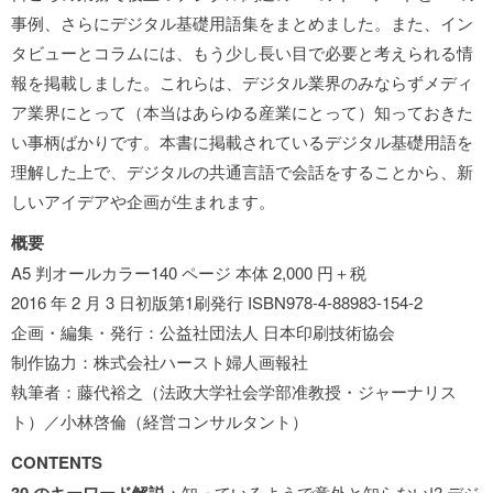
事例、さらにデジタル基礎用語集をまとめました。また、イン
タビューとコラムには、もう少し長い目で必要と考えられる情
報を掲載しました。これらは、デジタル業界のみならずメディ
ア業界にとって（本当はあらゆる産業にとって）知っておきた
い事柄ばかりです。本書に掲載されているデジタル基礎用語を
理解した上で、デジタルの共通言語で会話をすることから、新
しいアイデアや企画が生まれます。
概要
A5 判オールカラー140 ページ 本体 2,000 円＋税
2016 年 2 月 3 日初版第1刷発行 ISBN978-4-88983-154-2
企画・編集・発行：公益社団法人 日本印刷技術協会
制作協力：株式会社ハースト婦人画報社
執筆者：藤代裕之（法政大学社会学部准教授・ジャーナリス
ト）／小林啓倫（経営コンサルタント）
CONTENTS
：知っているようで意外と知らない!? デジ