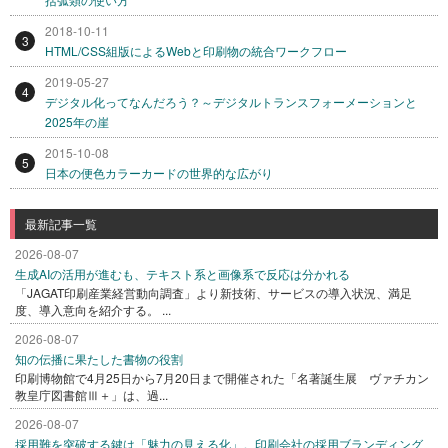
2018-10-11
3
HTML/CSS組版によるWebと印刷物の統合ワークフロー
2019-05-27
4
デジタル化ってなんだろう？～デジタルトランスフォーメーションと
2025年の崖
2015-10-08
5
日本の便色カラーカードの世界的な広がり
最新記事一覧
2026-08-07
生成AIの活用が進むも、テキスト系と画像系で反応は分かれる
「JAGAT印刷産業経営動向調査」より新技術、サービスの導入状況、満足
度、導入意向を紹介する。 ...
2026-08-07
知の伝播に果たした書物の役割
印刷博物館で4月25日から7月20日まで開催された「名著誕生展 ヴァチカン
教皇庁図書館Ⅲ＋」は、過...
2026-08-07
採用難を突破する鍵は「魅力の見える化」。印刷会社の採用ブランディング