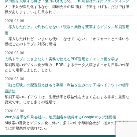
採用難を突破する鍵は「魅力の見える化」。印刷会社の採用ブランディング
人手不足が深刻化するなか、印刷会社の採用は「待遇を上げる」だけでは限
界があります。いま注目されて...
2026-08-06
「導入しただけ」で終わらせない！現場の業務を変革するデジタル印刷運用
術
「導入したけれど、いまいち使いこなせていない」「オフセットとの違いや
機械ごとのトラブル対応に現場...
2026-08-06
入稿トラブルにさよなら！実務で使えるPDF運用とチェック術を学ぶ
印刷現場のデジタル化が進み、PDFによるデータ入稿はすっかり日常の作業
として定着しました。しかし...
2026-08-06
「勘と経験」の配置替えはもう卒業！利益を生み出す工場レイアウトの標準
設計法
印刷工場のレイアウトは、生産効率と収益性を大きく左右する非常に重要な
要素です。しかし多くの現場で...
2026-08-06
Webが苦手な印刷会社へ。地元顧客を獲得するGoogleマップ活用術
AI検索の普及とデジタル化に伴い、多くの中小印刷会社が「従来の営業方法
では新規案件が獲れない」「...