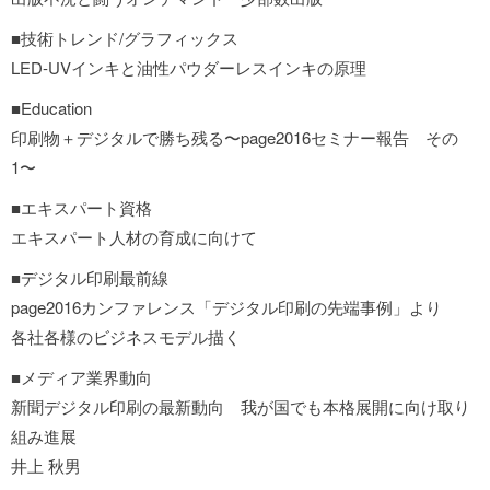
■技術トレンド/グラフィックス
LED-UVインキと油性パウダーレスインキの原理
■Education
印刷物＋デジタルで勝ち残る〜page2016セミナー報告 その
1〜
■エキスパート資格
エキスパート人材の育成に向けて
■デジタル印刷最前線
page2016カンファレンス「デジタル印刷の先端事例」より
各社各様のビジネスモデル描く
■メディア業界動向
新聞デジタル印刷の最新動向 我が国でも本格展開に向け取り
組み進展
井上 秋男