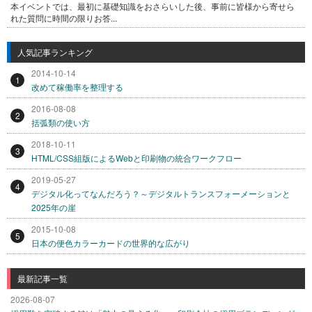
本イベントでは、最初に基礎知識をおさらいした後、事前に皆様から寄せら
れた質問に時間の限りお答...
人気記事ランキング
2014-10-14
1
改めて稼働率を整理する
2016-08-08
2
括弧類の使い方
2018-10-11
3
HTML/CSS組版によるWebと印刷物の統合ワークフロー
2019-05-27
4
デジタル化ってなんだろう？～デジタルトランスフォーメーションと
2025年の崖
2015-10-08
5
日本の便色カラーカードの世界的な広がり
最新記事一覧
2026-08-07