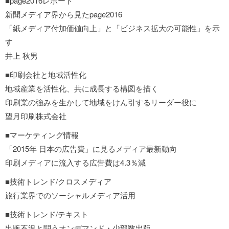
■page2016レポート
新聞メデイア界から見たpage2016
「紙メディア付加価値向上」と「ビジネス拡大の可能性」を示
す
井上 秋男
■印刷会社と地域活性化
地域産業を活性化、共に成長する構図を描く
印刷業の強みを生かして地域をけん引するリーダー役に
望月印刷株式会社
■マーケティング情報
「2015年 日本の広告費」に見るメディア最新動向
印刷メディアに流入する広告費は4.3％減
■技術トレンド/クロスメディア
旅行業界でのソーシャルメディア活用
■技術トレンド/テキスト
出版不況と闘うオンデマンド・少部数出版