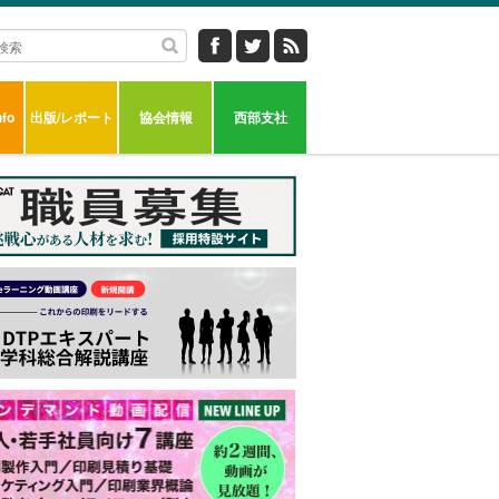
fo
出版/レポート
協会情報
西部支社