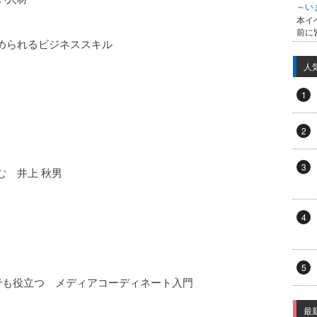
～い
本イ
前に
められるビジネススキル
人
1
2
3
む 井上 秋男
4
5
でも役立つ メディアコーディネート入門
最