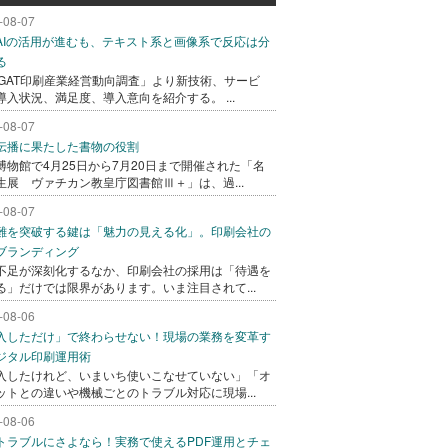
-08-07
AIの活用が進むも、テキスト系と画像系で反応は分
る
AGAT印刷産業経営動向調査」より新技術、サービ
導入状況、満足度、導入意向を紹介する。 ...
-08-07
伝播に果たした書物の役割
博物館で4月25日から7月20日まで開催された「名
生展 ヴァチカン教皇庁図書館Ⅲ＋」は、過...
-08-07
難を突破する鍵は「魅力の見える化」。印刷会社の
ブランディング
不足が深刻化するなか、印刷会社の採用は「待遇を
る」だけでは限界があります。いま注目されて...
-08-06
入しただけ」で終わらせない！現場の業務を変革す
ジタル印刷運用術
入したけれど、いまいち使いこなせていない」「オ
ットとの違いや機械ごとのトラブル対応に現場...
-08-06
トラブルにさよなら！実務で使えるPDF運用とチェ