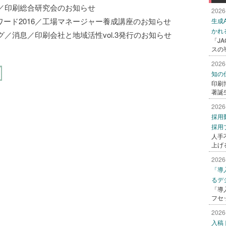
／印刷総合研究会のお知らせ
2026
ワード2016／工場マネージャー養成講座のお知らせ
生成
かれ
／消息／印刷会社と地域活性vol.3発行のお知らせ
「J
スの
2026
知の
印刷
著誕
2026
採用
採用
人手
上げ
2026
「導
るデ
「導
フセ
2026
入稿