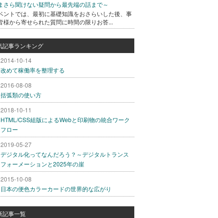
まさら聞けない疑問から最先端の話まで～
ベントでは、最初に基礎知識をおさらいした後、事
皆様から寄せられた質問に時間の限りお答...
気記事ランキング
2014-10-14
改めて稼働率を整理する
2016-08-08
括弧類の使い方
2018-10-11
HTML/CSS組版によるWebと印刷物の統合ワーク
フロー
2019-05-27
デジタル化ってなんだろう？～デジタルトランス
フォーメーションと2025年の崖
2015-10-08
日本の便色カラーカードの世界的な広がり
新記事一覧