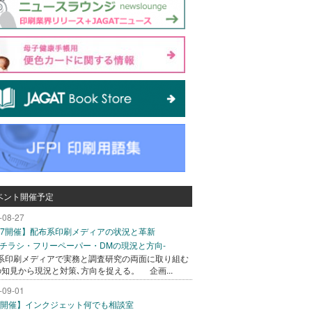
ベント開催予定
-08-27
/27開催】配布系印刷メディアの状況と革新
込チラシ・フリーペーパー・DMの現況と方向-
系印刷メディアで実務と調査研究の両面に取り組む
の知見から現況と対策､方向を捉える。 企画...
-09-01
/1開催】インクジェット何でも相談室