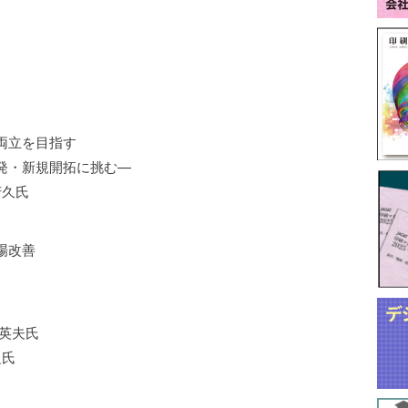
両立を目指す
発・新規開拓に挑む—
芳久氏
場改善
英夫氏
之氏