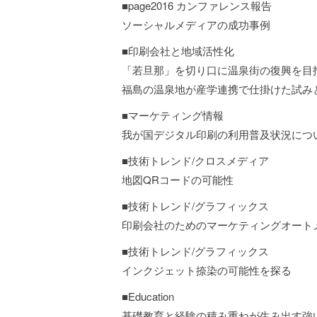
■page2016 カンファレンス報告
ソーシャルメディアの成功事例
■印刷会社と地域活性化
「若旦那」を切り口に温泉街の復興を目
福島の温泉地が産学連携で仕掛けた試み
■マーケティング情報
我が国デジタル印刷の利用普及状況につい
■技術トレンド/クロスメディア
地図QRコードの可能性
■技術トレンド/グラフィックス
印刷会社のためのマーケティングオート
■技術トレンド/グラフィックス
インクジェット捺染の可能性を探る
■Education
基礎教育と経験の積み重ねが生み出す強