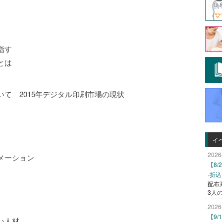
指す
とは
て 2015年デジタル印刷市場の現状
イ
2026
メーション
【8
-折
配布
3人
2026
【9
い人材