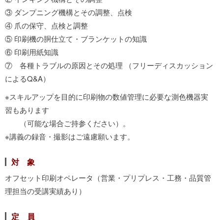
③ ダンプニング機構とその調整、点検
④ 爪の保守、点検と調整
⑤ 印刷機の胴仕立て・ブランケットの知識
⑥ 印刷用紙知識
⑦ 各種トラブルの原因とその処理 （フリーディスカッション
によるQ&A）
※スキルアップを目的に印刷物の数値管理に必要な測色機器実
習もあります
（可能な場合ご持参ください）。
※講義の録音・撮影はご遠慮願います。
対 象
オフセット印刷オペレータ（営業・プリプレス・工務・品質管
理担当の受講実績あり）
定 員