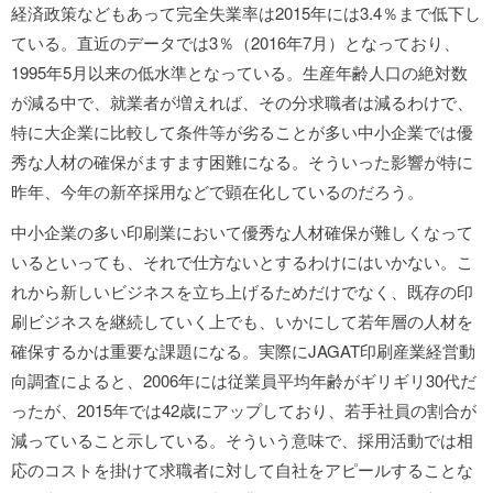
経済政策などもあって完全失業率は2015年には3.4％まで低下し
ている。直近のデータでは3％（2016年7月）となっており、
1995年5月以来の低水準となっている。生産年齢人口の絶対数
が減る中で、就業者が増えれば、その分求職者は減るわけで、
特に大企業に比較して条件等が劣ることが多い中小企業では優
秀な人材の確保がますます困難になる。そういった影響が特に
昨年、今年の新卒採用などで顕在化しているのだろう。
中小企業の多い印刷業において優秀な人材確保が難しくなって
いるといっても、それで仕方ないとするわけにはいかない。こ
れから新しいビジネスを立ち上げるためだけでなく、既存の印
刷ビジネスを継続していく上でも、いかにして若年層の人材を
確保するかは重要な課題になる。実際にJAGAT印刷産業経営動
向調査によると、2006年には従業員平均年齢がギリギリ30代だ
ったが、2015年では42歳にアップしており、若手社員の割合が
減っていること示している。そういう意味で、採用活動では相
応のコストを掛けて求職者に対して自社をアピールすることな