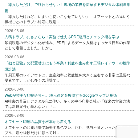
「導入しただけ」で終わらせない！現場の業務を変革するデジタル印刷運用
術
「導入したけれど、いまいち使いこなせていない」「オフセットとの違いや
機械ごとのトラブル対応に現場...
2026-08-06
入稿トラブルにさよなら！実務で使えるPDF運用とチェック術を学ぶ
印刷現場のデジタル化が進み、PDFによるデータ入稿はすっかり日常の作業
として定着しました。しかし...
2026-08-06
「勘と経験」の配置替えはもう卒業！利益を生み出す工場レイアウトの標準
設計法
印刷工場のレイアウトは、生産効率と収益性を大きく左右する非常に重要な
要素です。しかし多くの現場で...
2026-08-06
Webが苦手な印刷会社へ。地元顧客を獲得するGoogleマップ活用術
AI検索の普及とデジタル化に伴い、多くの中小印刷会社が「従来の営業方法
では新規案件が獲れない」「...
2026-08-06
オフセット印刷の品質を根本から変える
オフセットの印刷現場で頻発する色ブレ、汚れ、見当不良といった品質トラ
ブル。勘や経験だけに頼って対...