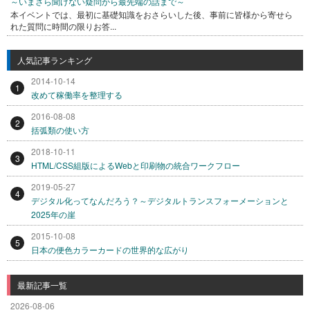
～いまさら聞けない疑問から最先端の話まで～
本イベントでは、最初に基礎知識をおさらいした後、事前に皆様から寄せら
れた質問に時間の限りお答...
人気記事ランキング
2014-10-14
1
改めて稼働率を整理する
2016-08-08
2
括弧類の使い方
2018-10-11
3
HTML/CSS組版によるWebと印刷物の統合ワークフロー
2019-05-27
4
デジタル化ってなんだろう？～デジタルトランスフォーメーションと
2025年の崖
2015-10-08
5
日本の便色カラーカードの世界的な広がり
最新記事一覧
2026-08-06