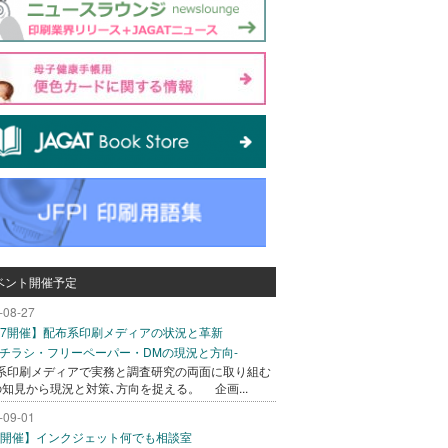
ベント開催予定
-08-27
/27開催】配布系印刷メディアの状況と革新
込チラシ・フリーペーパー・DMの現況と方向-
系印刷メディアで実務と調査研究の両面に取り組む
の知見から現況と対策､方向を捉える。 企画...
-09-01
/1開催】インクジェット何でも相談室