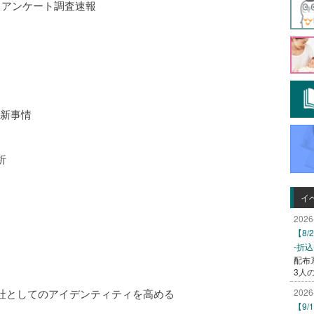
るアンケート調査速報
最新事情
析
イ
2026
【8
-折
配布
3人
社としてのアイデンティティを高める
2026
【9