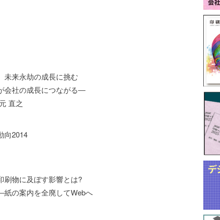
、未来永劫の成長に挑む
が会社の成長につながる―
元 直之
向2014
印刷物に及ぼす影響とは?
―紙の案内を全廃してWebへ