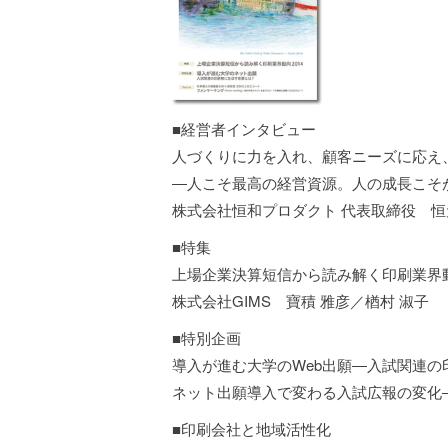
■経営者インタビュー
人づくりに力を入れ、顧客ニーズに応え
―人こそ最高の経営資源。人の成長こそ
株式会社恒和プロダクト 代表取締役 恒
■特集
上場企業決算短信から読み解く印刷業界動
株式会社GIMS 寶積 雅彦／楢村 淑子
■特別企画
導入が進む大学のWeb出願―入試関連の
ネット出願導入で変わる入試広報の変化
■印刷会社と地域活性化