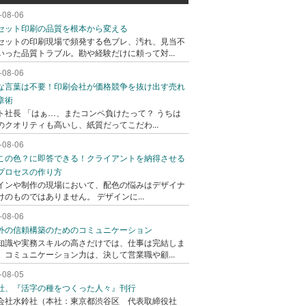
-08-06
セット印刷の品質を根本から変える
セットの印刷現場で頻発する色ブレ、汚れ、見当不
いった品質トラブル。勘や経験だけに頼って対...
-08-06
な言葉は不要！印刷会社が価格競争を抜け出す売れ
章術
ト社長 「はぁ…、またコンペ負けたって？ うちは
のクオリティも高いし、紙質だってこだわ...
-08-06
この色？に即答できる！クライアントを納得させる
プロセスの作り方
インや制作の現場において、配色の悩みはデザイナ
けのものではありません。 デザインに...
-08-06
外の信頼構築のためのコミュニケーション
知識や実務スキルの高さだけでは、仕事は完結しま
。コミュニケーション力は、決して営業職や顧...
-08-05
社、『活字の種をつくった人々』刊行
会社水鈴社（本社：東京都渋谷区 代表取締役社