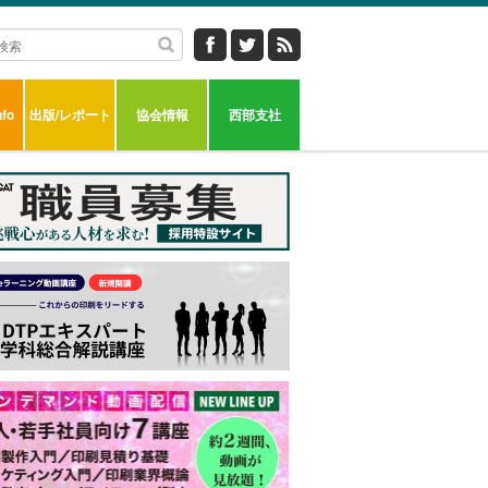
fo
出版/レポート
協会情報
西部支社