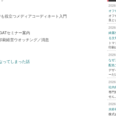
2026
オフ
でも役立つメディアコーディネート入門
オフ
良と
2026
AGATセミナー案内
綺麗
る文
印刷経営ウオッチング／消息
トマ
印刷
2026
なぜ
くなってしまった話
配色
デザ
ーだ
2026
社内
専門
せん
2026
水鈴
株式