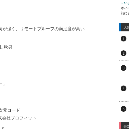
～い
本イ
前に
人
向が強く、リモートプルーフの満足度が高い
1
 秋男
2
3
ー」
4
5
2次元コード
 株式会社プロフィット
最
ード