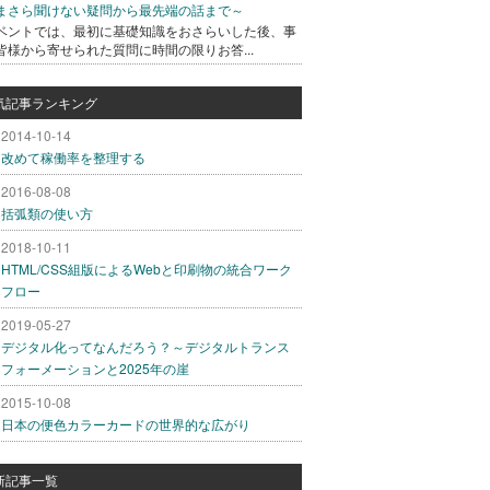
まさら聞けない疑問から最先端の話まで～
ベントでは、最初に基礎知識をおさらいした後、事
皆様から寄せられた質問に時間の限りお答...
気記事ランキング
2014-10-14
改めて稼働率を整理する
2016-08-08
括弧類の使い方
2018-10-11
HTML/CSS組版によるWebと印刷物の統合ワーク
フロー
2019-05-27
デジタル化ってなんだろう？～デジタルトランス
フォーメーションと2025年の崖
2015-10-08
日本の便色カラーカードの世界的な広がり
新記事一覧