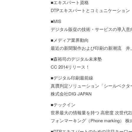
■エキスパート資格
DTPエキスパートとコミュニケーション
■MIS
デジタル販促の技術・サービスの導入意
■メディア業界動向
最近の新聞製作および印刷の新潮流 井上
■森裕司のデジタル未来塾
CC 2014リリース！
■デジタル印刷最前線
真贋判定ソリューション「シールベクタ
株式会社DIG JAPAN
■テックイン
世界最大の情報量を持つ 高密度 次世代
フォンマーキング（Phone marking）
■DTPエキスパートのための注目キーワ