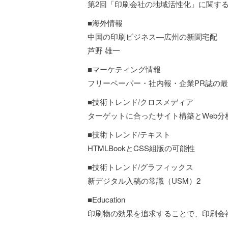
第2回「印刷会社の地域活性化」に関す
■海外情報
中国の印刷ビジネス―広州の新聞宅配
芦野 雄一
■マーケティング情報
フリーペーパー・社内報・企業PR誌の
■技術トレンド/クロスメディア
ターゲットに合ったサイト構築とWeb分
■技術トレンド/テキスト
HTMLBookとCSS組版の可能性
■技術トレンド/グラフィックス
新デジタル入稿の常識（USM）2
■Education
印刷物の効果を追求することで、印刷会