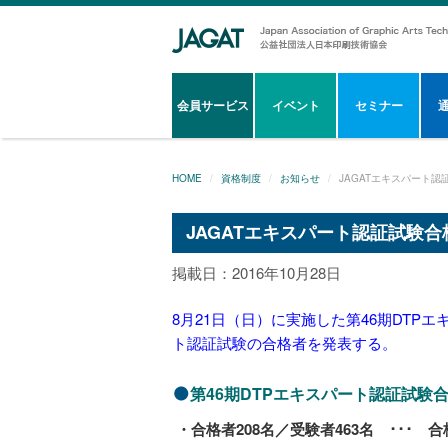
会員サービス
イベント
セミナー
HOME
資格制度
お知らせ
JAGATエキスパート認
JAGATエキスパート認証試験合格
掲載日：2016年10月28日
8月21日（日）に実施した第46期DTP
ト認証試験の合格者を発表する。
第46期DTPエキスパート認証試験
・合格者208名／受験者463名 ･･･ 合格