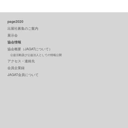
page2020
出展社募集のご案内
展示会
協会情報
協会概要（JAGATについて）
公益活動及び公益法人としての情報公開
アクセス・連絡先
会員企業録
JAGAT会員について