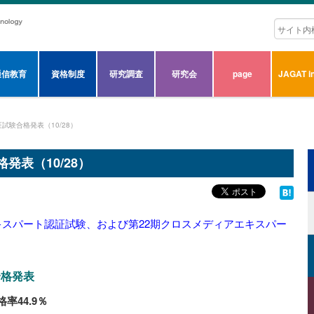
通信教育
資格制度
研究調査
研究会
page
JAGAT in
証試験合格発表（10/28）
発表（10/28）
エキスパート認証試験、および第22期クロスメディアエキスパー
合格発表
率44.9％