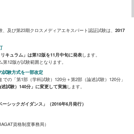
験、及び第23期クロスメディアエキスパート認証試験は、
2017
訂
カリキュラム」は第12版を11月中旬に発表
します。
ム第12版が試験範囲となります。
の試験方式を一部改定
での「第1部（学科試験）120分＋第2部（論述試験）120分」
論述試験）140分」に変更して実施
します。
Pベーシックガイダンス」（2016年6月発行）
JAGAT資格制度事務局）