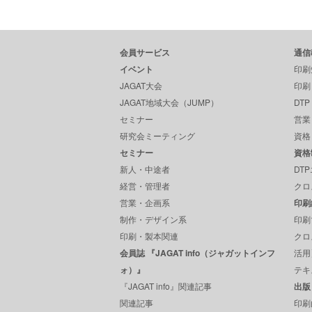
会員サービス
通信
イベント
印刷
JAGAT大会
印刷
JAGAT地域大会（JUMP）
DT
セミナー
営業
研究会ミーティング
資格
セミナー
資格
新人・中途者
DT
経営・管理者
クロ
営業・企画系
印刷
制作・デザイン系
印刷
印刷・製本関連
クロ
会員誌 『JAGAT info（ジャガットインフ
活用
ォ）』
テキ
『JAGAT info』関連記事
出版
関連記事
印刷