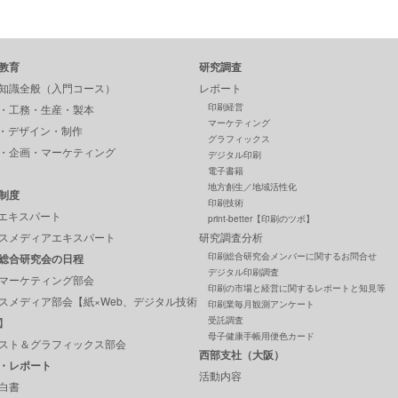
教育
研究調査
知識全般（入門コース）
レポート
印刷経営
・工務・生産・製本
マーケティング
P・デザイン・制作
グラフィックス
・企画・マーケティング
デジタル印刷
電子書籍
地方創生／地域活性化
制度
印刷技術
Pエキスパート
print-better【印刷のツボ】
スメディアエキスパート
研究調査分析
印刷総合研究会メンバーに関するお問合せ
総合研究会の日程
デジタル印刷調査
マーケティング部会
印刷の市場と経営に関するレポートと知見等
スメディア部会【紙×Web、デジタル技術
印刷業毎月観測アンケート
受託調査
】
母子健康手帳用便色カード
スト＆グラフィックス部会
西部支社（大阪）
・レポート
活動内容
白書