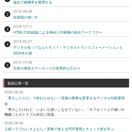
改めて稼働率を整理する
2016-08-08
2
括弧類の使い方
2018-10-11
3
HTML/CSS組版によるWebと印刷物の統合ワークフロー
2019-05-27
4
デジタル化ってなんだろう？～デジタルトランスフォーメーションと
2025年の崖
2015-10-08
5
日本の便色カラーカードの世界的な広がり
最新記事一覧
2026-08-06
「導入しただけ」で終わらせない！現場の業務を変革するデジタル印刷運用
術
「導入したけれど、いまいち使いこなせていない」「オフセットとの違いや
機械ごとのトラブル対応に現場...
2026-08-06
入稿トラブルにさよなら！実務で使えるPDF運用とチェック術を学ぶ