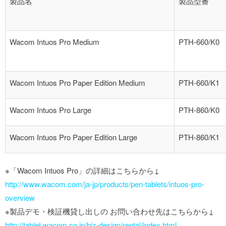
製品名
製品型番
Wacom Intuos Pro Medium
PTH-660/K0
Wacom Intuos Pro Paper Edition Medium
PTH-660/K1
Wacom Intuos Pro Large
PTH-860/K0
Wacom Intuos Pro Paper Edition Large
PTH-860/K1
※「Wacom Intuos Pro」の詳細はこちらから↓
http://www.wacom.com/ja-jp/products/pen-tablets/intuos-pro-
overview
※製品デモ・検証機貸し出しの お問い合わせ先はこちらから↓
http://tablet.wacom.co.jp/biz-design/rental/index.html