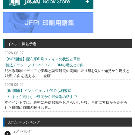
イベント開催予定
2026-08-27
【8/27開催】配布系印刷メディアの状況と革新
-折込チラシ・フリーペーパー・DMの現況と方向-
配布系印刷メディアで実務と調査研究の両面に取り組む3人の知見から現況と
対策､方向を捉える。 企画...
2026-09-01
【9/1開催】インクジェット何でも相談室
～いまさら聞けない疑問から最先端の話まで～
本イベントでは、最初に基礎知識をおさらいした後、事前に皆様から寄せら
れた質問に時間の限りお答...
人気記事ランキング
2014-10-14
1