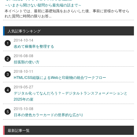
～いまさら聞けない疑問から最先端の話まで～
本イベントでは、最初に基礎知識をおさらいした後、事前に皆様から寄せら
れた質問に時間の限りお答...
人気記事ランキング
2014-10-14
1
改めて稼働率を整理する
2016-08-08
2
括弧類の使い方
2018-10-11
3
HTML/CSS組版によるWebと印刷物の統合ワークフロー
2019-05-27
4
デジタル化ってなんだろう？～デジタルトランスフォーメーションと
2025年の崖
2015-10-08
5
日本の便色カラーカードの世界的な広がり
最新記事一覧