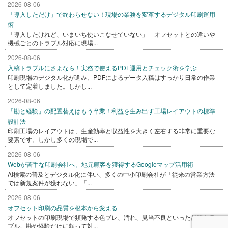
2026-08-06
「導入しただけ」で終わらせない！現場の業務を変革するデジタル印刷運用
術
「導入したけれど、いまいち使いこなせていない」「オフセットとの違いや
機械ごとのトラブル対応に現場...
2026-08-06
入稿トラブルにさよなら！実務で使えるPDF運用とチェック術を学ぶ
印刷現場のデジタル化が進み、PDFによるデータ入稿はすっかり日常の作業
として定着しました。しかし...
2026-08-06
「勘と経験」の配置替えはもう卒業！利益を生み出す工場レイアウトの標準
設計法
印刷工場のレイアウトは、生産効率と収益性を大きく左右する非常に重要な
要素です。しかし多くの現場で...
2026-08-06
Webが苦手な印刷会社へ。地元顧客を獲得するGoogleマップ活用術
AI検索の普及とデジタル化に伴い、多くの中小印刷会社が「従来の営業方法
では新規案件が獲れない」「...
2026-08-06
オフセット印刷の品質を根本から変える
オフセットの印刷現場で頻発する色ブレ、汚れ、見当不良といった品質トラ
ブル。勘や経験だけに頼って対...