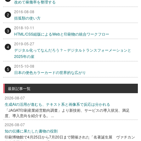
改めて稼働率を整理する
2016-08-08
2
括弧類の使い方
2018-10-11
3
HTML/CSS組版によるWebと印刷物の統合ワークフロー
2019-05-27
4
デジタル化ってなんだろう？～デジタルトランスフォーメーションと
2025年の崖
2015-10-08
5
日本の便色カラーカードの世界的な広がり
最新記事一覧
2026-08-07
生成AIの活用が進むも、テキスト系と画像系で反応は分かれる
「JAGAT印刷産業経営動向調査」より新技術、サービスの導入状況、満足
度、導入意向を紹介する。 ...
2026-08-07
知の伝播に果たした書物の役割
印刷博物館で4月25日から7月20日まで開催された「名著誕生展 ヴァチカン