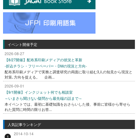
イベント開催予定
2026-08-27
【8/27開催】配布系印刷メディアの状況と革新
-折込チラシ・フリーペーパー・DMの現況と方向-
配布系印刷メディアで実務と調査研究の両面に取り組む3人の知見から現況と
対策､方向を捉える。 企画...
2026-09-01
【9/1開催】インクジェット何でも相談室
～いまさら聞けない疑問から最先端の話まで～
本イベントでは、最初に基礎知識をおさらいした後、事前に皆様から寄せら
れた質問に時間の限りお答...
人気記事ランキング
2014-10-14
1