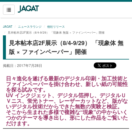
JAGAT
ニュースラウンジ
他社リリース
見本帖本店2F展示（8/4-9/29） 「現象体 無版 × ファインペーパー」開催
見本帖本店2F展示（8/4-9/29） 「現象体 無
版 × ファインペーパー」開催
掲載日：2017年7月28日
日々進化を遂げる最新のデジタル印刷・加工技術と
ファインペーパーを掛け合わせ、新しい紙の可能性
を探る試みです。
UV インクジェット、デジタル箔押し、デジタルＵ
Ｖニス、蛍光トナー、レーザーカットなど、版がな
いデジタル技術だからできた無数の実験と検証。
そこから生まれた多様で複雑な“現象”の中からいく
つかのテーマを導き出し、形にした作品をご覧いた
だけます。