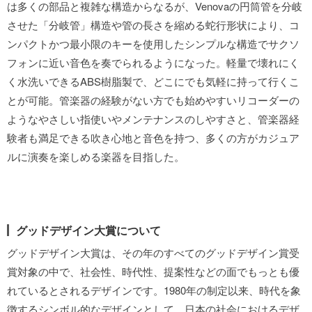
は多くの部品と複雑な構造からなるが、Venovaの円筒管を分岐
させた「分岐管」構造や管の長さを縮める蛇行形状により、コ
ンパクトかつ最小限のキーを使用したシンプルな構造でサクソ
フォンに近い音色を奏でられるようになった。軽量で壊れにく
く水洗いできるABS樹脂製で、どこにでも気軽に持って行くこ
とが可能。管楽器の経験がない方でも始めやすいリコーダーの
ようなやさしい指使いやメンテナンスのしやすさと、管楽器経
験者も満足できる吹き心地と音色を持つ、多くの方がカジュア
ルに演奏を楽しめる楽器を目指した。
グッドデザイン大賞について
グッドデザイン大賞は、その年のすべてのグッドデザイン賞受
賞対象の中で、社会性、時代性、提案性などの面でもっとも優
れているとされるデザインです。1980年の制定以来、時代を象
徴するシンボル的なデザインとして、日本の社会におけるデザ