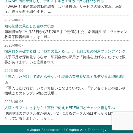
生成AIの活用が進むも、テキスト系と画像系で反応は分かれる
「JAGAT印刷産業経営動向調査」より新技術、サービスの導入状況、満足
度、導入意向を紹介する。 ...
2026-08-07
知の伝播に果たした書物の役割
印刷博物館で4月25日から7月20日まで開催された「名著誕生展 ヴァチカン
教皇庁図書館Ⅲ＋」は、過...
2026-08-07
採用難を突破する鍵は「魅力の見える化」。印刷会社の採用ブランディング
人手不足が深刻化するなか、印刷会社の採用は「待遇を上げる」だけでは限
界があります。いま注目されて...
2026-08-06
「導入しただけ」で終わらせない！現場の業務を変革するデジタル印刷運用
術
「導入したけれど、いまいち使いこなせていない」「オフセットとの違いや
機械ごとのトラブル対応に現場...
2026-08-06
入稿トラブルにさよなら！実務で使えるPDF運用とチェック術を学ぶ
印刷現場のデジタル化が進み、PDFによるデータ入稿はすっかり日常の作業
として定着しました。しかし...
© Japan Association of Graphic Arts Technology