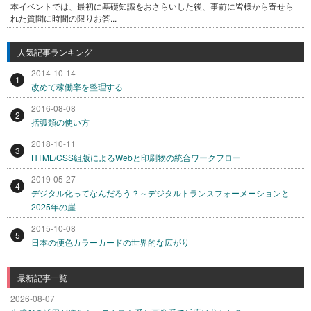
本イベントでは、最初に基礎知識をおさらいした後、事前に皆様から寄せら
れた質問に時間の限りお答...
人気記事ランキング
2014-10-14
1
改めて稼働率を整理する
2016-08-08
2
括弧類の使い方
2018-10-11
3
HTML/CSS組版によるWebと印刷物の統合ワークフロー
2019-05-27
4
デジタル化ってなんだろう？～デジタルトランスフォーメーションと
2025年の崖
2015-10-08
5
日本の便色カラーカードの世界的な広がり
最新記事一覧
2026-08-07