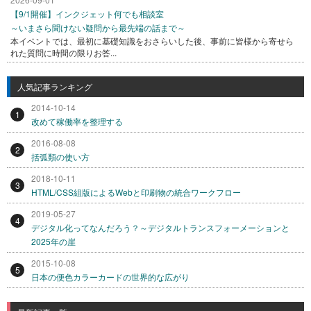
【9/1開催】インクジェット何でも相談室
～いまさら聞けない疑問から最先端の話まで～
本イベントでは、最初に基礎知識をおさらいした後、事前に皆様から寄せら
れた質問に時間の限りお答...
人気記事ランキング
2014-10-14
1
改めて稼働率を整理する
2016-08-08
2
括弧類の使い方
2018-10-11
3
HTML/CSS組版によるWebと印刷物の統合ワークフロー
2019-05-27
4
デジタル化ってなんだろう？～デジタルトランスフォーメーションと
2025年の崖
2015-10-08
5
日本の便色カラーカードの世界的な広がり