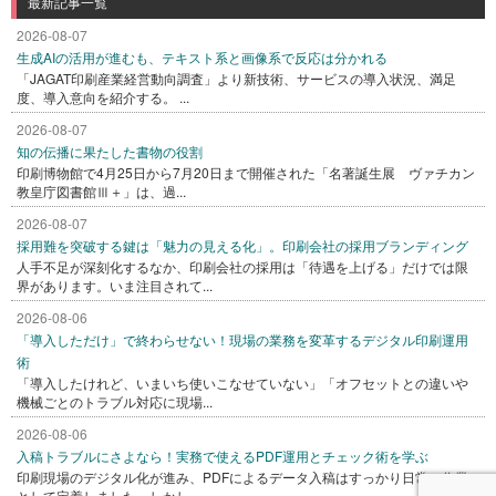
最新記事一覧
2026-08-07
生成AIの活用が進むも、テキスト系と画像系で反応は分かれる
「JAGAT印刷産業経営動向調査」より新技術、サービスの導入状況、満足
度、導入意向を紹介する。 ...
2026-08-07
知の伝播に果たした書物の役割
印刷博物館で4月25日から7月20日まで開催された「名著誕生展 ヴァチカン
教皇庁図書館Ⅲ＋」は、過...
2026-08-07
採用難を突破する鍵は「魅力の見える化」。印刷会社の採用ブランディング
人手不足が深刻化するなか、印刷会社の採用は「待遇を上げる」だけでは限
界があります。いま注目されて...
2026-08-06
「導入しただけ」で終わらせない！現場の業務を変革するデジタル印刷運用
術
「導入したけれど、いまいち使いこなせていない」「オフセットとの違いや
機械ごとのトラブル対応に現場...
2026-08-06
入稿トラブルにさよなら！実務で使えるPDF運用とチェック術を学ぶ
印刷現場のデジタル化が進み、PDFによるデータ入稿はすっかり日常の作業
として定着しました。しかし...