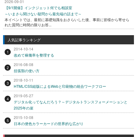
2026-09-01
【9/1開催】インクジェット何でも相談室
～いまさら聞けない疑問から最先端の話まで～
本イベントでは、最初に基礎知識をおさらいした後、事前に皆様から寄せら
れた質問に時間の限りお答...
人気記事ランキング
2014-10-14
1
改めて稼働率を整理する
2016-08-08
2
括弧類の使い方
2018-10-11
3
HTML/CSS組版によるWebと印刷物の統合ワークフロー
2019-05-27
4
デジタル化ってなんだろう？～デジタルトランスフォーメーションと
2025年の崖
2015-10-08
5
日本の便色カラーカードの世界的な広がり