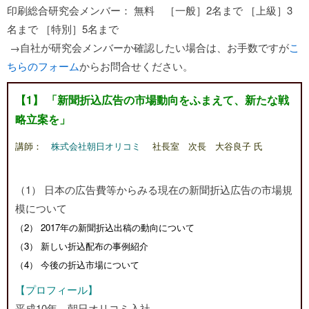
印刷総合研究会メンバー： 無料 ［一般］2名まで ［上級］3
名まで ［特別］5名まで
→自社が研究会メンバーか確認したい場合は、お手数ですが
こ
ちらのフォーム
からお問合せください。
【1】 「新聞折込広告の市場動向をふまえて、新たな戦
略立案を」
講師：
株式会社朝日オリコミ
社長室 次長 大谷良子 氏
（1） 日本の広告費等からみる現在の新聞折込広告の市場規
模について
（2） 2017年の新聞折込出稿の動向について
（3） 新しい折込配布の事例紹介
（4） 今後の折込市場について
【プロフィール】
平成10年 朝日オリコミ入社