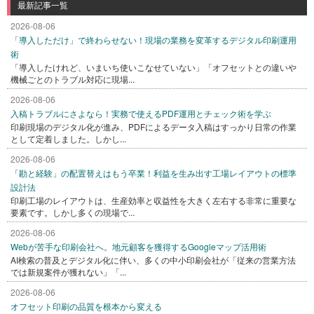
最新記事一覧
2026-08-06
「導入しただけ」で終わらせない！現場の業務を変革するデジタル印刷運用
術
「導入したけれど、いまいち使いこなせていない」「オフセットとの違いや
機械ごとのトラブル対応に現場...
2026-08-06
入稿トラブルにさよなら！実務で使えるPDF運用とチェック術を学ぶ
印刷現場のデジタル化が進み、PDFによるデータ入稿はすっかり日常の作業
として定着しました。しかし...
2026-08-06
「勘と経験」の配置替えはもう卒業！利益を生み出す工場レイアウトの標準
設計法
印刷工場のレイアウトは、生産効率と収益性を大きく左右する非常に重要な
要素です。しかし多くの現場で...
2026-08-06
Webが苦手な印刷会社へ。地元顧客を獲得するGoogleマップ活用術
AI検索の普及とデジタル化に伴い、多くの中小印刷会社が「従来の営業方法
では新規案件が獲れない」「...
2026-08-06
オフセット印刷の品質を根本から変える