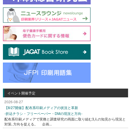
イベント開催予定
2026-08-27
【8/27開催】配布系印刷メディアの状況と革新
-折込チラシ・フリーペーパー・DMの現況と方向-
配布系印刷メディアで実務と調査研究の両面に取り組む3人の知見から現況と
対策､方向を捉える。 企画...