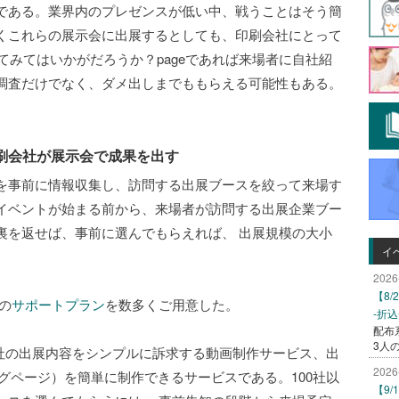
である。業界内のプレゼンスが低い中、戦うことはそう簡
くこれらの展示会に出展するとしても、印刷会社にとって
めてみてはいかがだろうか？pageであれば来場者に自社紹
調査だけでなく、ダメ出しまでももらえる可能性もある。
刷会社が展示会で成果を出す
を事前に情報収集し、訪問する出展ブースを絞って来場す
イベントが始まる前から、来場者が訪問する出展企業ブー
裏を返せば、事前に選んでもらえれば、 出展規模の大小
イ
2026
【8
めの
サポートプラン
を数多くご用意した。
-折
配布
3人
自社の出展内容をシンプルに訴求する動画制作サービス、出
2026
グページ）を簡単に制作できるサービスである。100社以
【9