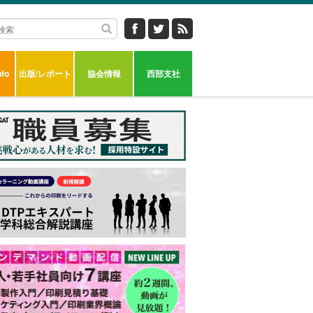
fo
出版/レポート
協会情報
西部支社