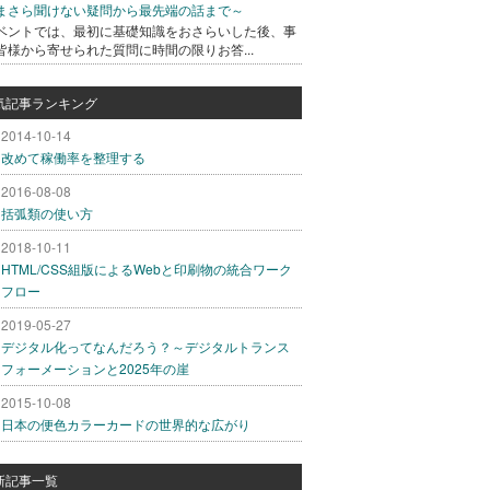
まさら聞けない疑問から最先端の話まで～
ベントでは、最初に基礎知識をおさらいした後、事
皆様から寄せられた質問に時間の限りお答...
気記事ランキング
2014-10-14
改めて稼働率を整理する
2016-08-08
括弧類の使い方
2018-10-11
HTML/CSS組版によるWebと印刷物の統合ワーク
フロー
2019-05-27
デジタル化ってなんだろう？～デジタルトランス
フォーメーションと2025年の崖
2015-10-08
日本の便色カラーカードの世界的な広がり
新記事一覧