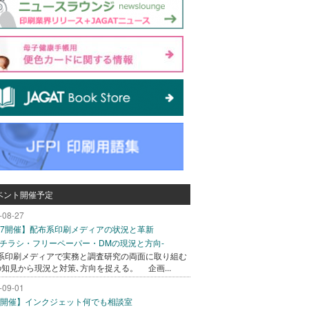
ベント開催予定
-08-27
/27開催】配布系印刷メディアの状況と革新
込チラシ・フリーペーパー・DMの現況と方向-
系印刷メディアで実務と調査研究の両面に取り組む
の知見から現況と対策､方向を捉える。 企画...
-09-01
/1開催】インクジェット何でも相談室