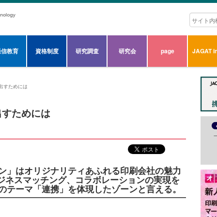
通信教育
資格制度
研究調査
研究会
page
JAGAT in
出すためには
出すためには
ゾーン」はオリジナリティあふれる印刷会社の魅力
ジネスマッチング、コラボレーションの実現を
24のテーマ「連携」を体現したゾーンと言える。