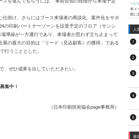
ースを選んでもらうには、 事前告知の段階から来場予定
～い
本イ
前に
む仕掛け、さらにはブース来場者の商談化、案件化をサポ
2024の印刷パートナーゾーンを設置予定のフロア（サンシ
人
来場導線が一方通行であり、来場者が思わず立ち止まって
1
出展の最大の目的は「リード（見込顧客）の獲得」である
まで行うこととした。
2
出展で、ぜひ成果を出していただきたい。
3
展募集中！
4
（日本印刷技術協会page事務局）
5
最