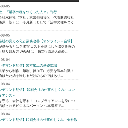
-08-05
社、『活字の種をつくった人々』刊行
会社水鈴社（本社：東京都渋谷区 代表取締役社
篠原一朗）は、今月新刊として『活字の種をつく
-08-05
会社の見える化と業務改善【オンライン＋会場】
が儲かるとは？ 時間コストを基にした収益改善の
と取り組み方 JAGATは「独立行政法人高齢...
-08-04
ンデマンド配信】製本加工の基礎知識
営業から制作、印刷、後加工に必要な製本知識！
物はただ紙を綴じるだけのものではあり...
-08-04
ンデマンド配信】 印刷会社の仕事のしくみ～コン
イアンス～
を守る、会社を守る！ コンプライアンスを身につ
信頼されるビジネスパーソンへ 本講座で...
-08-04
ンデマンド配信】印刷会社の仕事のしくみ～会社数