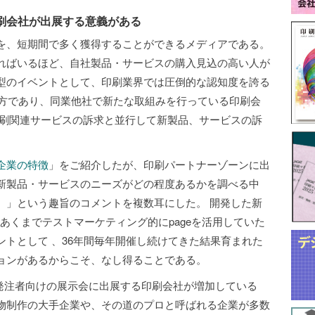
刷会社が出展する意義がある
を、短期間で多く獲得することができるメディアである。
ればいるほど、自社製品・サービスの購入見込の高い人が
型のイベントとして、印刷業界では圧倒的な認知度を誇る
の方であり、同業他社で新たな取組みを行っている印刷会
印刷関連サービスの訴求と並行して新製品、サービスの訴
企業の特徴
」をご紹介したが、印刷パートナーゾーンに出
新製品・サービスのニーズがどの程度あるかを調べる中
。」という趣旨のコメントを複数耳にした。 開発した新
あくまでテストマーケティング的にpageを活用していた
トとして 、36年間毎年開催し続けてきた結果育まれた
ョンがあるからこそ、なし得ることである。
、発注者向けの展示会に出展する印刷会社が増加している
物制作の大手企業や、その道のプロと呼ばれる企業が多数