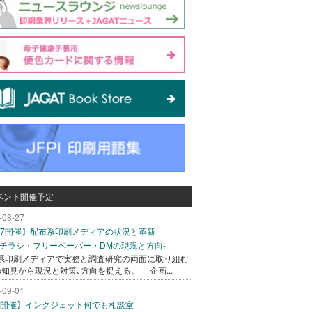
ベント開催予定
-08-27
/27開催】配布系印刷メディアの状況と革新
込チラシ・フリーペーパー・DMの現況と方向-
系印刷メディアで実務と調査研究の両面に取り組む
の知見から現況と対策､方向を捉える。 企画...
-09-01
/1開催】インクジェット何でも相談室