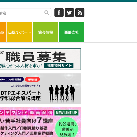
fo
出版/レポート
協会情報
西部支社