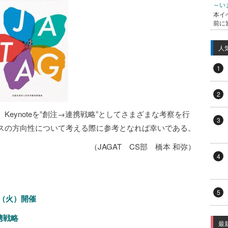
～い
本イ
前に
人
1
2
eynoteを”創注→連携戦略”としてさまざまな考察を行
3
スの方向性について考える際に参考となれば幸いである。
（JAGAT CS部 橋本 和弥）
4
5
日（火）開催
連携戦略
最