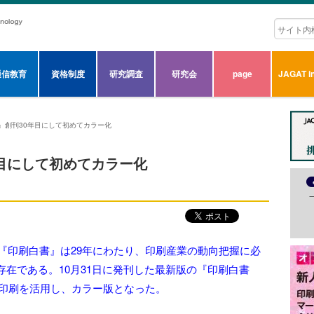
通信教育
資格制度
研究調査
研究会
page
JAGAT in
3』創刊30年目にして初めてカラー化
年目にして初めてカラー化
、『印刷白書』は29年にわたり、印刷産業の動向把握に必
在である。10月31日に発刊した最新版の『印刷白書
タル印刷を活用し、カラー版となった。