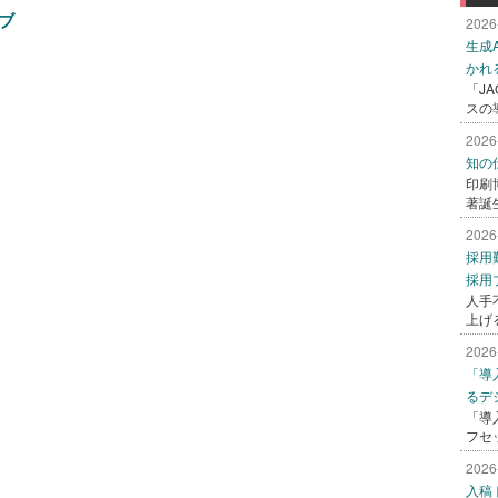
ブ
2026
生成
かれ
「J
スの
2026
知の
印刷
著誕
2026
採用
採用
人手
上げ
2026
「導
るデ
「導
フセ
2026
入稿