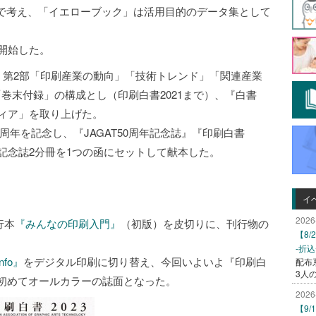
で考え、「イエローブック」は活用目的のデータ集として
を開始した。
」、第2部「印刷産業の動向」「技術トレンド」「関連産業
巻末付録」の構成とし（印刷白書2021まで）、『白書
ディア」を取り上げた。
50周年を記念し、『JAGAT50周年記念誌』『印刷白書
と記念誌2分冊を1つの函にセットして献本した。
イ
2026
行本
『みんなの印刷入門』
（初版）を皮切りに、刊行物の
【8
-折
nfo』
をデジタル印刷に切り替え、今回いよいよ『印刷白
配布
3人
て初めてオールカラーの誌面となった。
2026
【9