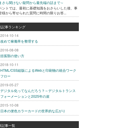
まさら聞けない疑問から最先端の話まで～
ベントでは、最初に基礎知識をおさらいした後、事
皆様から寄せられた質問に時間の限りお答...
気記事ランキング
2014-10-14
改めて稼働率を整理する
2016-08-08
括弧類の使い方
2018-10-11
HTML/CSS組版によるWebと印刷物の統合ワーク
フロー
2019-05-27
デジタル化ってなんだろう？～デジタルトランス
フォーメーションと2025年の崖
2015-10-08
日本の便色カラーカードの世界的な広がり
新記事一覧