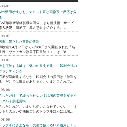
-08-07
AIの活用が進むも、テキスト系と画像系で反応は分
る
AGAT印刷産業経営動向調査」より新技術、サービ
導入状況、満足度、導入意向を紹介する。 ...
-08-07
伝播に果たした書物の役割
博物館で4月25日から7月20日まで開催された「名
生展 ヴァチカン教皇庁図書館Ⅲ＋」は、過...
-08-07
難を突破する鍵は「魅力の見える化」。印刷会社の
ブランディング
不足が深刻化するなか、印刷会社の採用は「待遇を
る」だけでは限界があります。いま注目されて...
-08-06
入しただけ」で終わらせない！現場の業務を変革す
ジタル印刷運用術
入したけれど、いまいち使いこなせていない」「オ
ットとの違いや機械ごとのトラブル対応に現場...
-08-06
トラブルにさよなら！実務で使えるPDF運用とチェ