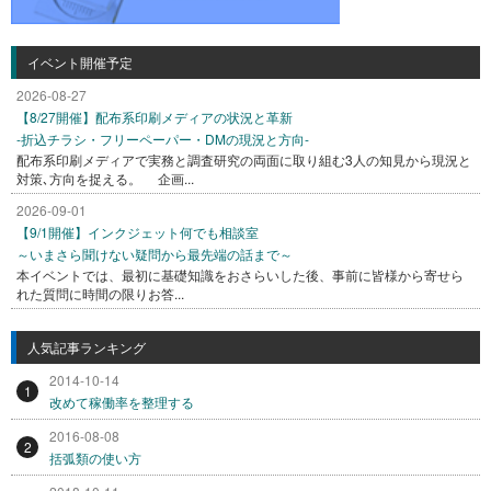
イベント開催予定
2026-08-27
【8/27開催】配布系印刷メディアの状況と革新
-折込チラシ・フリーペーパー・DMの現況と方向-
配布系印刷メディアで実務と調査研究の両面に取り組む3人の知見から現況と
対策､方向を捉える。 企画...
2026-09-01
【9/1開催】インクジェット何でも相談室
～いまさら聞けない疑問から最先端の話まで～
本イベントでは、最初に基礎知識をおさらいした後、事前に皆様から寄せら
れた質問に時間の限りお答...
人気記事ランキング
2014-10-14
1
改めて稼働率を整理する
2016-08-08
2
括弧類の使い方