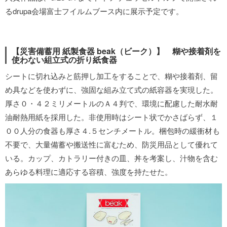
るdrupa会場富士フイルムブース内に展示予定です。
【災害備蓄用 紙製食器 beak（ビーク）】 糊や接着剤を
使わない組立式の折り紙食器
シートに切れ込みと筋押し加工をすることで、糊や接着剤、留
め具などを使わずに、強固な組み立て式の紙容器を実現した。
厚さ０・４２ミリメートルのＡ４判で、環境に配慮した耐水耐
油耐熱用紙を採用した。非使用時はシート状でかさばらず、１
００人分の食器も厚さ４.５センチメートル。梱包時の緩衝材も
不要で、大量備蓄や搬送性に富むため、防災用品として優れて
いる。カップ、カトラリー付きの皿、丼を考案し、汁物を含む
あらゆる料理に適応する容積、強度を持たせた。