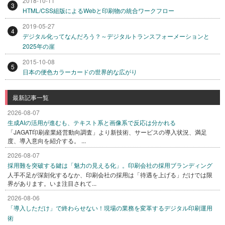
2018-10-11
3
HTML/CSS組版によるWebと印刷物の統合ワークフロー
2019-05-27
4
デジタル化ってなんだろう？～デジタルトランスフォーメーションと
2025年の崖
2015-10-08
5
日本の便色カラーカードの世界的な広がり
最新記事一覧
2026-08-07
生成AIの活用が進むも、テキスト系と画像系で反応は分かれる
「JAGAT印刷産業経営動向調査」より新技術、サービスの導入状況、満足
度、導入意向を紹介する。 ...
2026-08-07
採用難を突破する鍵は「魅力の見える化」。印刷会社の採用ブランディング
人手不足が深刻化するなか、印刷会社の採用は「待遇を上げる」だけでは限
界があります。いま注目されて...
2026-08-06
「導入しただけ」で終わらせない！現場の業務を変革するデジタル印刷運用
術