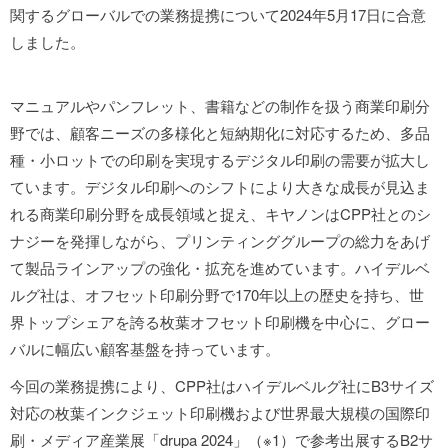
関するグローバルでの業務提携について2024年5月17日に合意
しました。
マニュアルやパンフレット、書籍などの制作を扱う商業印刷分
野では、顧客ニーズの多様化と短納期化に対応するため、多品
種・小ロットでの印刷を実現するデジタル印刷の需要が拡大し
ています。デジタル印刷へのシフトにより大きな成長が見込ま
れる商業印刷分野を成長領域と捉え、キヤノンはCPP社とのシ
ナジーを発揮しながら、プリンティンググループの総力をあげ
て製品ラインアップの強化・拡充を進めています。ハイデルベ
ルグ社は、オフセット印刷分野で170年以上の歴史を持ち、世
界トップシェアを誇る枚葉オフセット印刷機を中心に、グロー
バルに幅広い顧客基盤を持っています。
今回の業務提携により、CPP社はハイデルベルグ社にB3サイズ
対応の枚葉インクジェット印刷機および世界最大規模の国際印
刷・メディア産業展「drupa 2024」（※1）で参考出展するB2サ