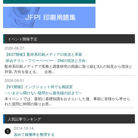
イベント開催予定
2026-08-27
【8/27開催】配布系印刷メディアの状況と革新
-折込チラシ・フリーペーパー・DMの現況と方向-
配布系印刷メディアで実務と調査研究の両面に取り組む3人の知見から現況と
対策､方向を捉える。 企画...
2026-09-01
【9/1開催】インクジェット何でも相談室
～いまさら聞けない疑問から最先端の話まで～
本イベントでは、最初に基礎知識をおさらいした後、事前に皆様から寄せら
れた質問に時間の限りお答...
人気記事ランキング
2014-10-14
1
改めて稼働率を整理する