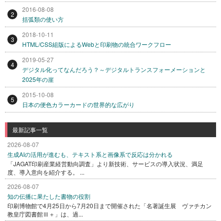
2016-08-08
2
括弧類の使い方
2018-10-11
3
HTML/CSS組版によるWebと印刷物の統合ワークフロー
2019-05-27
4
デジタル化ってなんだろう？～デジタルトランスフォーメーションと
2025年の崖
2015-10-08
5
日本の便色カラーカードの世界的な広がり
最新記事一覧
2026-08-07
生成AIの活用が進むも、テキスト系と画像系で反応は分かれる
「JAGAT印刷産業経営動向調査」より新技術、サービスの導入状況、満足
度、導入意向を紹介する。 ...
2026-08-07
知の伝播に果たした書物の役割
印刷博物館で4月25日から7月20日まで開催された「名著誕生展 ヴァチカン
教皇庁図書館Ⅲ＋」は、過...