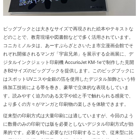
ビッグブックとは大きなサイズで再現された絵本やテキストな
どのことで、教育現場や図書館などで多く活用されています。
コニカミノルタは、あーすぷらざとさいたま市立漫画会館でそ
れぞれ開催されるマンガ「宇宙兄弟」を展示する企画展に、デ
ジタルインクジェット印刷機 AccurioJet KM-1eで制作した見開
きB2サイズのビッグブックを提供します。このビッグブックに
はスポットUVニスや金銀の箔を使用したデジタル加飾という特
殊加工技術による帯を巻き、豪華で立体的な表現もしていま
す。読みやすく迫力のある文字や絵と手で触れられる感覚で、
より多くの方々がマンガと印刷物の楽しさを体験できます。
従来型の印刷方式は大量印刷には適していますが、今回のよう
に数冊のみの印刷では版を必要としないデジタル印刷方式が効
果的です。必要な時に必要なだけ印刷することで、従来型に比