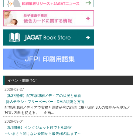
イベント開催予定
2026-08-27
【8/27開催】配布系印刷メディアの状況と革新
-折込チラシ・フリーペーパー・DMの現況と方向-
配布系印刷メディアで実務と調査研究の両面に取り組む3人の知見から現況と
対策､方向を捉える。 企画...
2026-09-01
【9/1開催】インクジェット何でも相談室
～いまさら聞けない疑問から最先端の話まで～