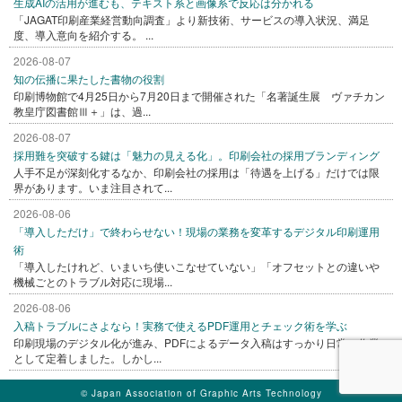
生成AIの活用が進むも、テキスト系と画像系で反応は分かれる
「JAGAT印刷産業経営動向調査」より新技術、サービスの導入状況、満足
度、導入意向を紹介する。 ...
2026-08-07
知の伝播に果たした書物の役割
印刷博物館で4月25日から7月20日まで開催された「名著誕生展 ヴァチカン
教皇庁図書館Ⅲ＋」は、過...
2026-08-07
採用難を突破する鍵は「魅力の見える化」。印刷会社の採用ブランディング
人手不足が深刻化するなか、印刷会社の採用は「待遇を上げる」だけでは限
界があります。いま注目されて...
2026-08-06
「導入しただけ」で終わらせない！現場の業務を変革するデジタル印刷運用
術
「導入したけれど、いまいち使いこなせていない」「オフセットとの違いや
機械ごとのトラブル対応に現場...
2026-08-06
入稿トラブルにさよなら！実務で使えるPDF運用とチェック術を学ぶ
印刷現場のデジタル化が進み、PDFによるデータ入稿はすっかり日常の作業
として定着しました。しかし...
© Japan Association of Graphic Arts Technology