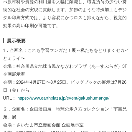
べ原材料や資源の利用量を大幅に削減し、環境負荷の少ない持
続的な社会の実現に貢献します。加飾のような特殊加工もデジ
タル印刷方式では、より容易にかつロスも抑えながら、視覚的
効果の高い印刷が可能です。
展示概要
1．企画名：これも学習マンガだ！展～私たちをとりまくセカイ
とミライ〜
会場：神奈川県立地球市民かながわプラザ（あーすぷらざ）3F
企画展示室
会期：2024年4月27日〜8月25日。ビッグブックの展示は7月26
日（金）から。
URL：
https://www.earthplaza.jp/event/gakushumanga/
２．企画名：企画漫画展 地球の歩き方セレクション「宇宙兄
弟」展
会場：さいたま市立漫画会館 企画展示室