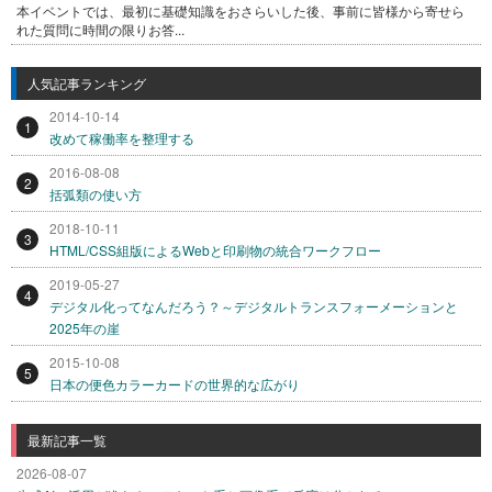
本イベントでは、最初に基礎知識をおさらいした後、事前に皆様から寄せら
れた質問に時間の限りお答...
人気記事ランキング
2014-10-14
1
改めて稼働率を整理する
2016-08-08
2
括弧類の使い方
2018-10-11
3
HTML/CSS組版によるWebと印刷物の統合ワークフロー
2019-05-27
4
デジタル化ってなんだろう？～デジタルトランスフォーメーションと
2025年の崖
2015-10-08
5
日本の便色カラーカードの世界的な広がり
最新記事一覧
2026-08-07