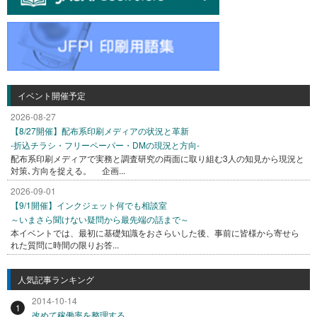
イベント開催予定
2026-08-27
【8/27開催】配布系印刷メディアの状況と革新
-折込チラシ・フリーペーパー・DMの現況と方向-
配布系印刷メディアで実務と調査研究の両面に取り組む3人の知見から現況と
対策､方向を捉える。 企画...
2026-09-01
【9/1開催】インクジェット何でも相談室
～いまさら聞けない疑問から最先端の話まで～
本イベントでは、最初に基礎知識をおさらいした後、事前に皆様から寄せら
れた質問に時間の限りお答...
人気記事ランキング
2014-10-14
1
改めて稼働率を整理する