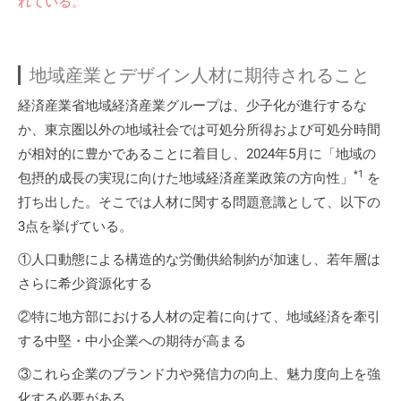
れている。
地域産業とデザイン人材に期待されること
経済産業省地域経済産業グループは、少子化が進行するな
か、東京圏以外の地域社会では可処分所得および可処分時間
が相対的に豊かであることに着目し、2024年5月に「地域の
*1
包摂的成長の実現に向けた地域経済産業政策の方向性」
を
打ち出した。そこでは人材に関する問題意識として、以下の
3点を挙げている。
①人口動態による構造的な労働供給制約が加速し、若年層は
さらに希少資源化する
②特に地方部における人材の定着に向けて、地域経済を牽引
する中堅・中小企業への期待が高まる
③これら企業のブランド力や発信力の向上、魅力度向上を強
化する必要がある