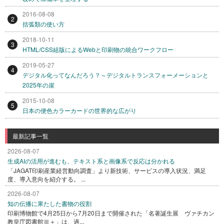
2016-08-08
2
括弧類の使い方
2018-10-11
3
HTML/CSS組版によるWebと印刷物の統合ワークフロー
2019-05-27
4
デジタル化ってなんだろう？～デジタルトランスフォーメーションと
2025年の崖
2015-10-08
5
日本の便色カラーカードの世界的な広がり
最新記事一覧
2026-08-07
生成AIの活用が進むも、テキスト系と画像系で反応は分かれる
「JAGAT印刷産業経営動向調査」より新技術、サービスの導入状況、満足
度、導入意向を紹介する。 ...
2026-08-07
知の伝播に果たした書物の役割
印刷博物館で4月25日から7月20日まで開催された「名著誕生展 ヴァチカン
教皇庁図書館Ⅲ＋」は、過...