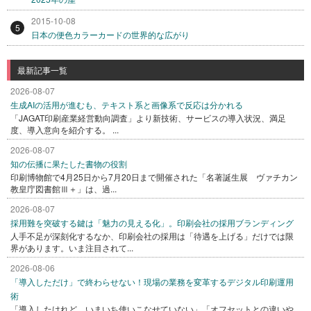
2015-10-08
5
日本の便色カラーカードの世界的な広がり
最新記事一覧
2026-08-07
生成AIの活用が進むも、テキスト系と画像系で反応は分かれる
「JAGAT印刷産業経営動向調査」より新技術、サービスの導入状況、満足
度、導入意向を紹介する。 ...
2026-08-07
知の伝播に果たした書物の役割
印刷博物館で4月25日から7月20日まで開催された「名著誕生展 ヴァチカン
教皇庁図書館Ⅲ＋」は、過...
2026-08-07
採用難を突破する鍵は「魅力の見える化」。印刷会社の採用ブランディング
人手不足が深刻化するなか、印刷会社の採用は「待遇を上げる」だけでは限
界があります。いま注目されて...
2026-08-06
「導入しただけ」で終わらせない！現場の業務を変革するデジタル印刷運用
術
「導入したけれど、いまいち使いこなせていない」「オフセットとの違いや