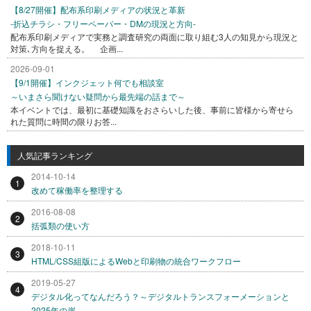
【8/27開催】配布系印刷メディアの状況と革新
-折込チラシ・フリーペーパー・DMの現況と方向-
配布系印刷メディアで実務と調査研究の両面に取り組む3人の知見から現況と
対策､方向を捉える。 企画...
2026-09-01
【9/1開催】インクジェット何でも相談室
～いまさら聞けない疑問から最先端の話まで～
本イベントでは、最初に基礎知識をおさらいした後、事前に皆様から寄せら
れた質問に時間の限りお答...
人気記事ランキング
2014-10-14
1
改めて稼働率を整理する
2016-08-08
2
括弧類の使い方
2018-10-11
3
HTML/CSS組版によるWebと印刷物の統合ワークフロー
2019-05-27
4
デジタル化ってなんだろう？～デジタルトランスフォーメーションと
2025年の崖