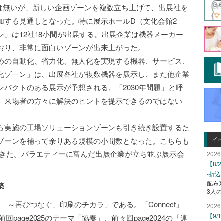
5」の設置は無いが、新しい企画ゾーンを複数立ち上げて、出展社を
加する見通しとなった。特に展示ホールD（文化会館2
」は12社18小間が出展する。出展企業は機器メーカー
おり、非常に面白いゾーンが出来上がった。
めの自動化、省力化、無人化を実現する機器、サービス、
化ゾーン」は、出展各社が複数機器を展示し、また他企業
パクトのある展示が予想される。「2030年問題」と呼
、来場者の方々に解決のヒントを提示できるのではない
ら実施の工場ソリューションゾーンも引き続き設置するた
イ
ゾーンを補って余りある規模の小間数となった。こちらも
なってきた。バラエティーに富んだ出展企業が立ち並ぶ展示会
2026
【8
-折
配布
築
3人
nect ～再びつなぐ、印刷のチカラ」である。「Connect」
2026
【9
前回page2025のテーマ「協奏」、前々回page2024の「連