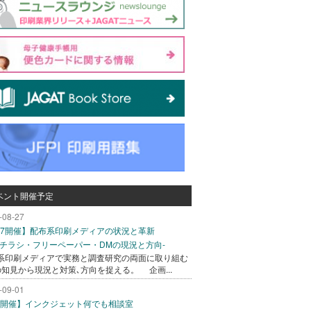
ベント開催予定
-08-27
/27開催】配布系印刷メディアの状況と革新
込チラシ・フリーペーパー・DMの現況と方向-
系印刷メディアで実務と調査研究の両面に取り組む
の知見から現況と対策､方向を捉える。 企画...
-09-01
/1開催】インクジェット何でも相談室