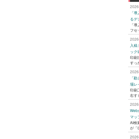
2026
「導
るデ
「導
フセ
2026
入稿
ック
印刷
すっ
2026
「勘
場レ
印刷
右す
2026
We
マッ
AI
が「
2026