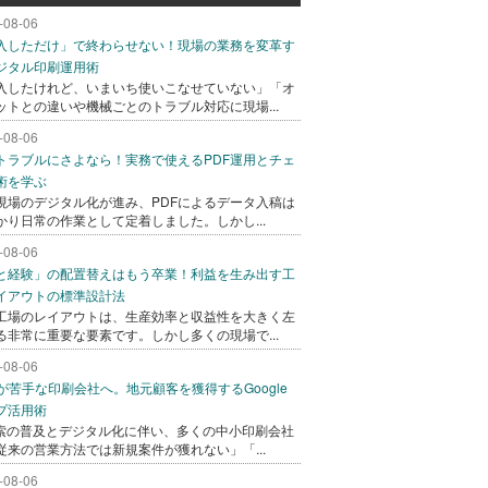
-08-06
入しただけ」で終わらせない！現場の業務を変革す
ジタル印刷運用術
入したけれど、いまいち使いこなせていない」「オ
ットとの違いや機械ごとのトラブル対応に現場...
-08-06
トラブルにさよなら！実務で使えるPDF運用とチェ
術を学ぶ
現場のデジタル化が進み、PDFによるデータ入稿は
かり日常の作業として定着しました。しかし...
-08-06
と経験」の配置替えはもう卒業！利益を生み出す工
イアウトの標準設計法
工場のレイアウトは、生産効率と収益性を大きく左
る非常に重要な要素です。しかし多くの現場で...
-08-06
bが苦手な印刷会社へ。地元顧客を獲得するGoogle
プ活用術
検索の普及とデジタル化に伴い、多くの中小印刷会社
従来の営業方法では新規案件が獲れない」「...
-08-06