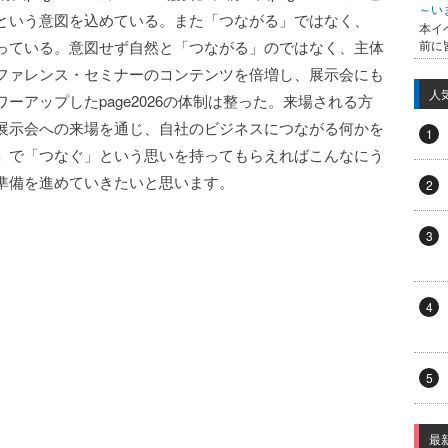
～い
という意図を込めている。また「つながる」ではなく、
本イ
っている。意図せず自然と「つながる」のではなく、主体
前に
ファレンス・セミナーのコンテンツを倍増し、展示会にも
人
ーアップしたpage2026の体制は整った。来場される方
展示会への来場を通じ、自社のビジネスにつながる何かを
1
」で「つなぐ」という思いを持ってもらえればこんなにう
準備を進めていきたいと思います。
2
3
4
5
最