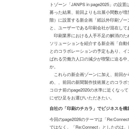
トゾーン「JANPS in page202
募った結果、前回よりも出展小間数が増
階）に設置する新企画「紙以外印刷ゾーン
と、ユーザーである印刷会社が混在して
印刷業界における人手不足の解消のた
ソリューションを紹介する新企画「自動
とのコラボレーションの予定もあり、イン
ばれる労働力人口の減少が喫緊に迫る中
か。
これらの新企画ゾーンに加え、前回か
め、、前回の新聞製作技術展とのコラボ
コロナ前のpage2020の水準に近く
にぜひ足をお運びいただきたい。
自社の「印刷のチカラ」でビジネスを構
今回のpage2026のテーマは「Re:Con
ではなく、「Re:Connect」としたのは、