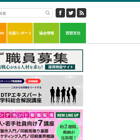
fo
出版/レポート
協会情報
西部支社