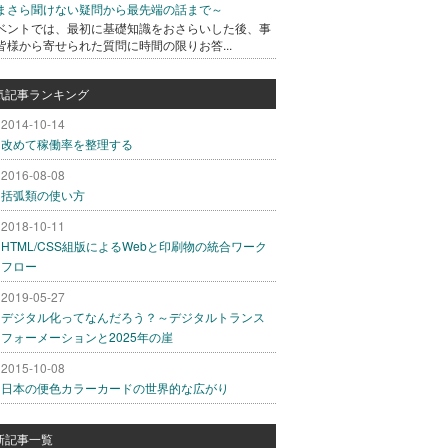
まさら聞けない疑問から最先端の話まで～
ベントでは、最初に基礎知識をおさらいした後、事
皆様から寄せられた質問に時間の限りお答...
気記事ランキング
2014-10-14
改めて稼働率を整理する
2016-08-08
括弧類の使い方
2018-10-11
HTML/CSS組版によるWebと印刷物の統合ワーク
フロー
2019-05-27
デジタル化ってなんだろう？～デジタルトランス
フォーメーションと2025年の崖
2015-10-08
日本の便色カラーカードの世界的な広がり
新記事一覧