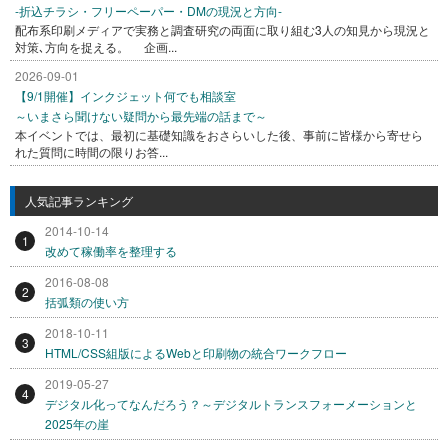
-折込チラシ・フリーペーパー・DMの現況と方向-
配布系印刷メディアで実務と調査研究の両面に取り組む3人の知見から現況と
対策､方向を捉える。 企画...
2026-09-01
【9/1開催】インクジェット何でも相談室
～いまさら聞けない疑問から最先端の話まで～
本イベントでは、最初に基礎知識をおさらいした後、事前に皆様から寄せら
れた質問に時間の限りお答...
人気記事ランキング
2014-10-14
1
改めて稼働率を整理する
2016-08-08
2
括弧類の使い方
2018-10-11
3
HTML/CSS組版によるWebと印刷物の統合ワークフロー
2019-05-27
4
デジタル化ってなんだろう？～デジタルトランスフォーメーションと
2025年の崖