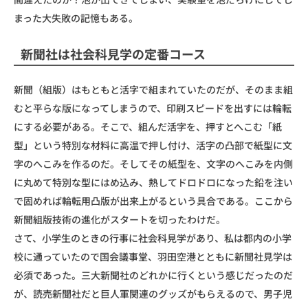
まった大失敗の記憶もある。
新聞社は社会科見学の定番コース
新聞（組版）はもともと活字で組まれていたのだが、そのまま組
むと平らな版になってしまうので、印刷スピードを出すには輪転
にする必要がある。そこで、組んだ活字を、押すとへこむ「紙
型」という特別な材料に高温で押し付け、活字の凸部で紙型に文
字のへこみを作るのだ。そしてその紙型を、文字のへこみを内側
に丸めて特別な型にはめ込み、熱してドロドロになった鉛を注い
で固めれば輪転用凸版が出来上がるという具合である。ここから
新聞組版技術の進化がスタートを切ったわけだ。
さて、小学生のときの行事に社会科見学があり、私は都内の小学
校に通っていたので国会議事堂、羽田空港とともに新聞社見学は
必須であった。三大新聞社のどれかに行くという感じだったのだ
が、読売新聞社だと巨人軍関連のグッズがもらえるので、男子児