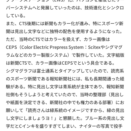
バーシステムへと発展していったのは、技術進化とシンクロ
している。
また、CTS後期には新聞もカラー化が進み、特にスポーツ新
聞は見出し文字などに独特の配色を使用するようになった。
ただ、当時のCTSではカラーを扱えず、カラー画像は
CEPS（Color Electric Prepress System：Scitexやシグマグ
ラムなどのカラー製版システム）で製作していた。文字組版
は新聞CTSで、カラー画像はCEPSでという具合である。
シグマグラフは富士通系とタイアップしていたので、読売系
のスポーツ新聞である報知新聞社には、私も長期間通った経
験がある。特に見出し文字は青系統が主体であり、報知新聞
社側もそうしようと考えていたので、当時の整理部（見出し
や紙面を決定できる、新聞社の中でも権力のある部署）にお
願いして「読売さんは緑系統のイメージですから、緑の見出
し文字にしましょうヨ！」と懇願した。ブルー系の見出し文
字だとCインキを盛りすぎてしまい、ナイターの写真で投手