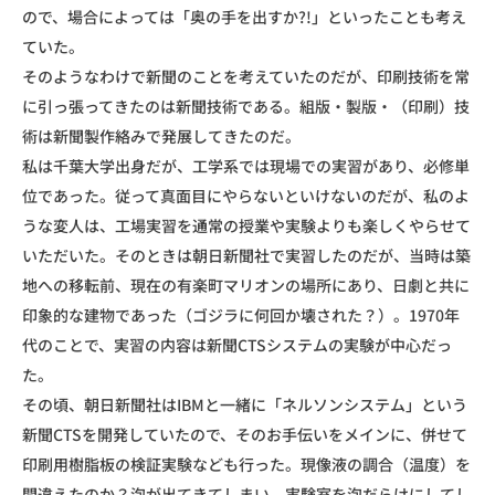
ので、場合によっては「奥の手を出すか?!」といったことも考え
ていた。
そのようなわけで新聞のことを考えていたのだが、印刷技術を常
に引っ張ってきたのは新聞技術である。組版・製版・（印刷）技
術は新聞製作絡みで発展してきたのだ。
私は千葉大学出身だが、工学系では現場での実習があり、必修単
位であった。従って真面目にやらないといけないのだが、私のよ
うな変人は、工場実習を通常の授業や実験よりも楽しくやらせて
いただいた。そのときは朝日新聞社で実習したのだが、当時は築
地への移転前、現在の有楽町マリオンの場所にあり、日劇と共に
印象的な建物であった（ゴジラに何回か壊された？）。1970年
代のことで、実習の内容は新聞CTSシステムの実験が中心だっ
た。
その頃、朝日新聞社はIBMと一緒に「ネルソンシステム」という
新聞CTSを開発していたので、そのお手伝いをメインに、併せて
印刷用樹脂板の検証実験なども行った。現像液の調合（温度）を
間違えたのか？泡が出てきてしまい、実験室を泡だらけにしてし