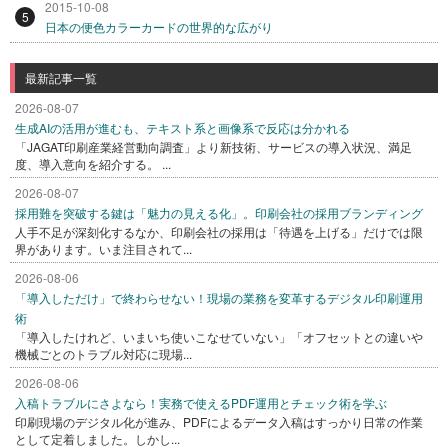
2015-10-08
5
日本の便色カラーカードの世界的な広がり
最新記事一覧
2026-08-07
生成AIの活用が進むも、テキスト系と画像系で反応は分かれる
「JAGAT印刷産業経営動向調査」より新技術、サービスの導入状況、満足
度、導入意向を紹介する。 ...
2026-08-07
採用難を突破する鍵は「魅力の見える化」。印刷会社の採用ブランディング
人手不足が深刻化するなか、印刷会社の採用は「待遇を上げる」だけでは限
界があります。いま注目されて...
2026-08-06
「導入しただけ」で終わらせない！現場の業務を変革するデジタル印刷運用
術
「導入したけれど、いまいち使いこなせていない」「オフセットとの違いや
機械ごとのトラブル対応に現場...
2026-08-06
入稿トラブルにさよなら！実務で使えるPDF運用とチェック術を学ぶ
印刷現場のデジタル化が進み、PDFによるデータ入稿はすっかり日常の作業
として定着しました。しかし...