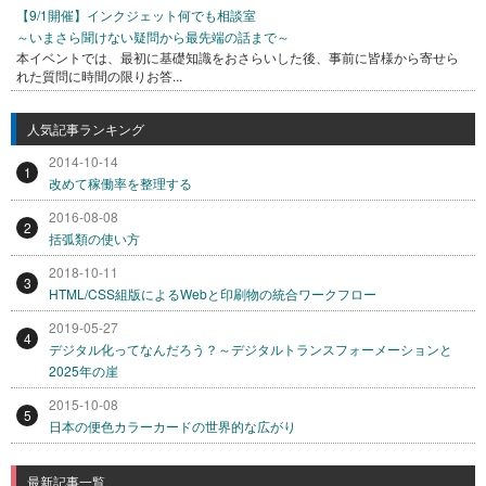
【9/1開催】インクジェット何でも相談室
～いまさら聞けない疑問から最先端の話まで～
本イベントでは、最初に基礎知識をおさらいした後、事前に皆様から寄せら
れた質問に時間の限りお答...
人気記事ランキング
2014-10-14
1
改めて稼働率を整理する
2016-08-08
2
括弧類の使い方
2018-10-11
3
HTML/CSS組版によるWebと印刷物の統合ワークフロー
2019-05-27
4
デジタル化ってなんだろう？～デジタルトランスフォーメーションと
2025年の崖
2015-10-08
5
日本の便色カラーカードの世界的な広がり
最新記事一覧