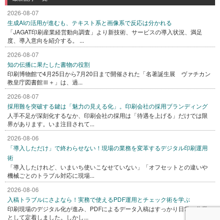
2026-08-07
生成AIの活用が進むも、テキスト系と画像系で反応は分かれる
「JAGAT印刷産業経営動向調査」より新技術、サービスの導入状況、満足
度、導入意向を紹介する。 ...
2026-08-07
知の伝播に果たした書物の役割
印刷博物館で4月25日から7月20日まで開催された「名著誕生展 ヴァチカン
教皇庁図書館Ⅲ＋」は、過...
2026-08-07
採用難を突破する鍵は「魅力の見える化」。印刷会社の採用ブランディング
人手不足が深刻化するなか、印刷会社の採用は「待遇を上げる」だけでは限
界があります。いま注目されて...
2026-08-06
「導入しただけ」で終わらせない！現場の業務を変革するデジタル印刷運用
術
「導入したけれど、いまいち使いこなせていない」「オフセットとの違いや
機械ごとのトラブル対応に現場...
2026-08-06
入稿トラブルにさよなら！実務で使えるPDF運用とチェック術を学ぶ
印刷現場のデジタル化が進み、PDFによるデータ入稿はすっかり日常の作業
として定着しました。しかし...