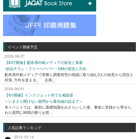
イベント開催予定
2026-08-27
【8/27開催】配布系印刷メディアの状況と革新
-折込チラシ・フリーペーパー・DMの現況と方向-
配布系印刷メディアで実務と調査研究の両面に取り組む3人の知見から現況と
対策､方向を捉える。 企画...
2026-09-01
【9/1開催】インクジェット何でも相談室
～いまさら聞けない疑問から最先端の話まで～
本イベントでは、最初に基礎知識をおさらいした後、事前に皆様から寄せら
れた質問に時間の限りお答...
人気記事ランキング
2014-10-14