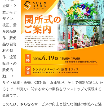
企画・立
案からデ
ザイン、
校正、量
産製品制
作、販促
品や副資
材の制
作、流通
販路への
販促活
動、EC
サイト構築・販売、CS対応、倉庫管理、そして個別配送にいた
るまで、卸売りに関する全ての業務をワンストップで実現する
企業です。
このたび、さらなるサービスの向上と新たな価値の創造へと邁