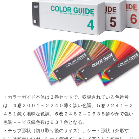
・カラーガイド本体は３巻セットで、収録されている色番号
は、
４巻
２００１～２２４０薄く淡い色調、
５巻
２２４１～２
４８１鈍く地味な色調、
６巻
２４８２～２６３８鮮やかで強い
色調－－で収録色数は６３７色となる。
・チップ形状（切り取り後のサイズ）、シート形状（外形寸
法）は変更ないが、シートデザインとレイアウトを変更し、
1シ