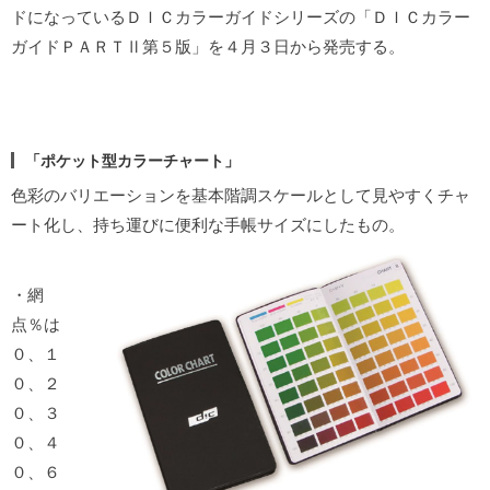
ドになっているＤＩＣカラーガイドシリーズの「ＤＩＣカラー
ガイドＰＡＲＴⅡ第５版」を４月３日から発売する。
1
2
「ポケット型カラーチャート」
色彩のバリエーションを基本階調スケールとして見やすくチャ
ート化し、持ち運びに便利な手帳サイズにしたもの。
・網
点％は
０、１
０、２
０、３
０、４
０、６