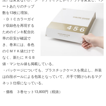
ートあたりのチップ
数を13枚に増加。
・ＤＩＣカラーガイ
ド収録色を再現する
ためのインキ配合比
率の目安が確認で
き、巻末には、各色
のＣＭＹＫ値だけで
なく、新たに ＲＧＢ
値・マンセル値も掲載している。
・パッケージについても、プラスチックケースを廃止し、外装
は白段ボールによる包装となっていて、片手で開けられるマグ
ネット仕様になっている。
・価格 ３巻セット13,800円（税抜）
1