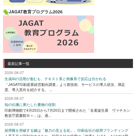
JAGAT教育プログラム2026
最新記事一覧
2026-08-07
生成AIの活用が進むも、テキスト系と画像系で反応は分かれる
「JAGAT印刷産業経営動向調査」より新技術、サービスの導入状況、満足
度、導入意向を紹介する。 ...
2026-08-07
知の伝播に果たした書物の役割
印刷博物館で4月25日から7月20日まで開催された「名著誕生展 ヴァチカン
教皇庁図書館Ⅲ＋」は、過...
2026-08-07
採用難を突破する鍵は「魅力の見える化」。印刷会社の採用ブランディング
人手不足が深刻化するなか、印刷会社の採用は「待遇を上げる」だけでは限