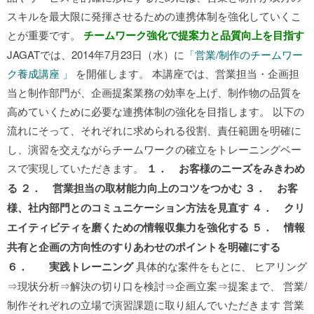
スキルを最大限に発揮させるための連携体制を強化していくこ
とが重要です。
チームワーク強化で提案力と品質向上を目指す
JAGATでは、2014年7月23日（水）に
「営業/制作のチームワー
ク養成講座 」
を開催します。 本講座では、営業担当・企画担
当と制作部門が、企画提案業務の効率を上げ、制作物の品質を
高めていくために必要な連携体制の強化を目指します。 以下の
流れにそって、それぞれに求められる役割、責任範囲を明確に
し、演習を交えながらチームワークの確立をトレーニングベー
スで実現していただきます。
１． お客様のニーズをみきわめ
る ２． 営業担当の取材能力向上のコツをつかむ ３． お客
様、社内部門とのコミュニケーション方法を見直す ４． クリ
エイティビティを磨くための情報収集力を強化する ５． 情報
共有と企画の方向性のすりあわせのポイントを明確にする
６． 実践トレーニング
具体的な案件をもとに、 ヒアリング
⇒現状分析⇒解決の切り口を検討⇒企画立案⇒提案まで、 営業/
制作それぞれの立場で演習課題に取り組んでいただきます 営業