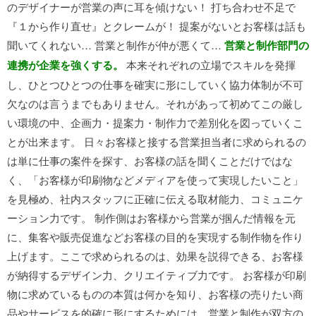
のデザイナーが営業の声に耳を傾けない！ 打ち合わせ不足で
『１から作り直せ』とクレームが！ 提案がないとお客様は話も
聞いてくれない… 営業と制作が仲が悪くて…
営業と制作部門の
連携が企業を強くする。
本来それぞれの立場でスキルを発揮
し、ひとつひとつの仕事を確実に形にしていく協力体制が不可
欠なのは言うまでもありません。それがあって初めてこの厳し
い環境の中、企画力・提案力・制作力で差別化を図っていくこ
とが出来ます。 日々お客様と接する営業担当者に求められるの
は単に仕事の案件を探す、お客様の話を聞くことだけではな
く、「お客様が印刷物などメディアを使って実現したいこと」
を見極め、社内スタッフに正確に伝える取材能力、コミュニケ
ーション力です。 制作側はお客様から営業が掴んだ情報を元
に、集客や販売促進などお客様の目的を実現する制作物を作り
上げます。ここで求められるのは、効果を説得できる、お客様
が納得するデザイン力、クリエイティブ力です。 お客様が印刷
物に求めているものの本質は何かを知り、お客様の売りたい商
品やサービスを的確に形にするためには、営業と制作が双方の