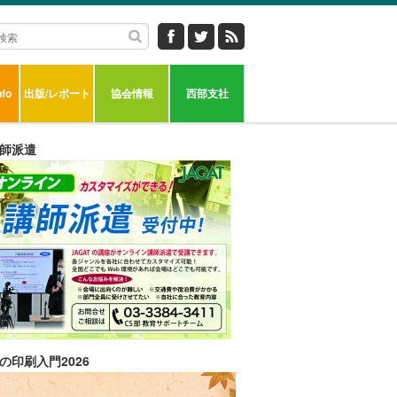
fo
出版/レポート
協会情報
西部支社
師派遣
の印刷入門2026