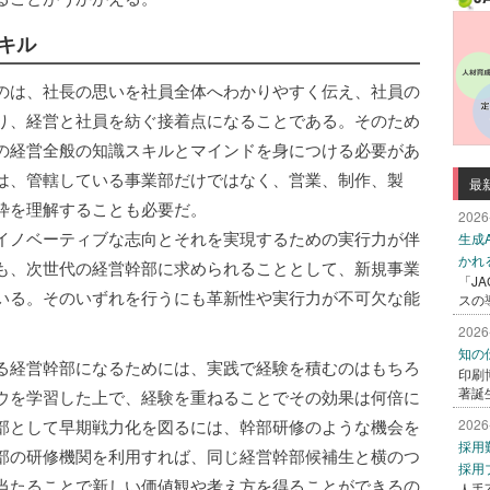
キル
のは、社長の思いを社員全体へわかりやすく伝え、社員の
り、経営と社員を紡ぐ接着点になることである。そのため
の経営全般の知識スキルとマインドを身につける必要があ
は、管轄している事業部だけではなく、営業、制作、製
最
枠を理解することも必要だ。
2026
イノベーティブな志向とそれを実現するための実行力が伴
生成
かれ
も、次世代の経営幹部に求められることとして、新規事業
「J
いる。そのいずれを行うにも革新性や実行力が不可欠な能
スの
2026
知の
る経営幹部になるためには、実践で経験を積むのはもちろ
印刷
著誕
ウを学習した上で、経験を重ねることでその効果は何倍に
部として早期戦力化を図るには、幹部研修のような機会を
2026
採用
部の研修機関を利用すれば、同じ経営幹部候補生と横のつ
採用
当たることで新しい価値観や考え方を得ることができるの
人手