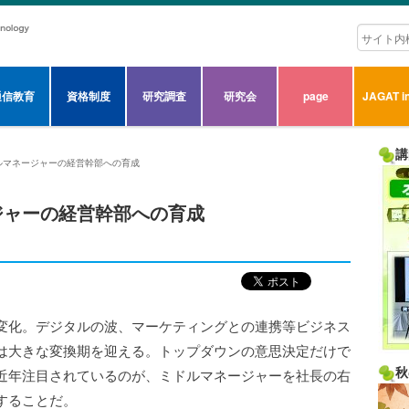
通信教育
資格制度
研究調査
研究会
page
JAGAT in
講
ルマネージャーの経営幹部への育成
ジャーの経営幹部への育成
変化。デジタルの波、マーケティングとの連携等ビジネス
は大きな変換期を迎える。トップダウンの意思決定だけで
秋
近年注目されているのが、ミドルマネージャーを社長の右
することだ。