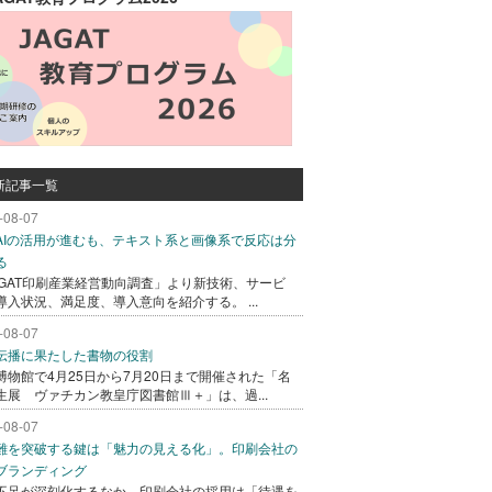
新記事一覧
-08-07
AIの活用が進むも、テキスト系と画像系で反応は分
る
AGAT印刷産業経営動向調査」より新技術、サービ
導入状況、満足度、導入意向を紹介する。 ...
-08-07
伝播に果たした書物の役割
博物館で4月25日から7月20日まで開催された「名
生展 ヴァチカン教皇庁図書館Ⅲ＋」は、過...
-08-07
難を突破する鍵は「魅力の見える化」。印刷会社の
ブランディング
不足が深刻化するなか、印刷会社の採用は「待遇を