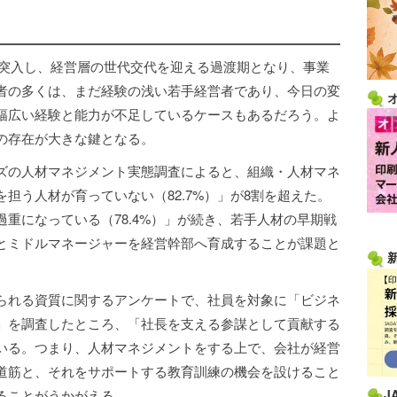
代に突入し、経営層の世代交代を迎える過渡期となり、事業
者の多くは、まだ経験の浅い若手経営者であり、今日の変
幅広い経験と能力が不足しているケースもあるだろう。よ
の存在が大きな鍵となる。
ズの人材マネジメント実態調査によると、組織・人材マネ
担う人材が育っていない（82.7%）」が8割を超えた。
重になっている（78.4%）」が続き、若手人材の早期戦
とミドルマネージャーを経営幹部へ育成することが課題と
られる資質に関するアンケートで、社員を対象に「ビジネ
」を調査したところ、「社長を支える参謀として貢献する
いる。つまり、人材マネジメントをする上で、会社が経営
道筋と、それをサポートする教育訓練の機会を設けること
ることがうかがえる。
J