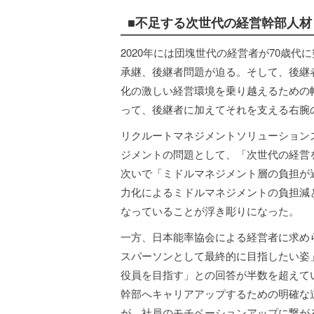
■不足する次世代の経営幹部人材
2020年には団塊世代の経営者が70歳
承継、後継者問題が迫る。そして、後継
化の激しい経営環境を乗り越えるための
って、後継者に加えてそれを支える右腕
リクルートマネジメントソリューション
ジメントの問題として、「次世代の経営を
次いで「ミドルマネジメント層の負担が過
力化によるミドルマネジメントの負担減
なっていることが浮き彫りになった。
一方、日本能率協会による経営者に求め
スパーソンとして最終的に目指したい姿
役員を目指す」との回答が半数を超えて
幹部へキャリアアップするための明確な
が、社員のモチベーションアップに繋が