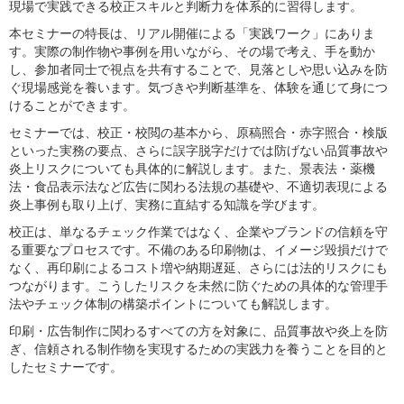
現場で実践できる校正スキルと判断力を体系的に習得します。
本セミナーの特長は、リアル開催による「実践ワーク」にありま
す。実際の制作物や事例を用いながら、その場で考え、手を動か
し、参加者同士で視点を共有することで、見落としや思い込みを防
ぐ現場感覚を養います。気づきや判断基準を、体験を通じて身につ
けることができます。
セミナーでは、校正・校閲の基本から、原稿照合・赤字照合・検版
といった実務の要点、さらに誤字脱字だけでは防げない品質事故や
炎上リスクについても具体的に解説します。また、景表法・薬機
法・食品表示法など広告に関わる法規の基礎や、不適切表現による
炎上事例も取り上げ、実務に直結する知識を学びます。
校正は、単なるチェック作業ではなく、企業やブランドの信頼を守
る重要なプロセスです。不備のある印刷物は、イメージ毀損だけで
なく、再印刷によるコスト増や納期遅延、さらには法的リスクにも
つながります。こうしたリスクを未然に防ぐための具体的な管理手
法やチェック体制の構築ポイントについても解説します。
印刷・広告制作に関わるすべての方を対象に、品質事故や炎上を防
ぎ、信頼される制作物を実現するための実践力を養うことを目的と
したセミナーです。