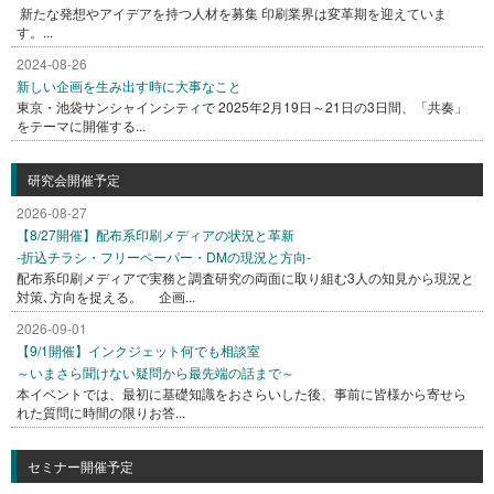
新たな発想やアイデアを持つ人材を募集 印刷業界は変革期を迎えていま
す。...
2024-08-26
新しい企画を生み出す時に大事なこと
東京・池袋サンシャインシティで 2025年2月19日～21日の3日間、「共奏」
をテーマに開催する...
研究会開催予定
2026-08-27
【8/27開催】配布系印刷メディアの状況と革新
-折込チラシ・フリーペーパー・DMの現況と方向-
配布系印刷メディアで実務と調査研究の両面に取り組む3人の知見から現況と
対策､方向を捉える。 企画...
2026-09-01
【9/1開催】インクジェット何でも相談室
～いまさら聞けない疑問から最先端の話まで～
本イベントでは、最初に基礎知識をおさらいした後、事前に皆様から寄せら
れた質問に時間の限りお答...
セミナー開催予定