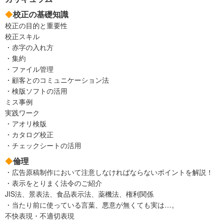
◆
校正の基礎知識
校正の目的と重要性
校正スキル
・赤字の入れ方
・集約
・ファイル管理
・顧客とのコミュニケーション法
・検版ソフトの活用
ミス事例
実践ワーク
・アオリ検版
・カタログ校正
・チェックシートの活用
◆
倫理
・広告原稿制作において注意しなければならないポイントを解説！
・表示をとりまく法令のご紹介
JIS法、景表法、食品表示法、薬機法、権利関係
・当たり前に使っている言葉、悪意が無くても実は…。
不快表現・不適切表現