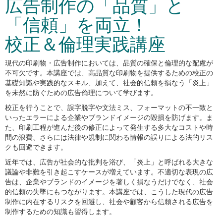
広告制作の「品質」と
「信頼」を両立！
校正＆倫理実践講座
現代の印刷物・広告制作においては、品質の確保と倫理的な配慮が
不可欠です。本講座では、高品質な印刷物を提供するための校正の
基礎知識や実践的なスキル、加えて、社会的信頼を損なう「炎上」
を未然に防ぐための広告倫理について学びます。
校正を行うことで、誤字脱字や文法ミス、フォーマットの不一致と
いったエラーによる企業やブランドイメージの毀損を防げます。ま
た、印刷工程が進んだ後の修正によって発生する多大なコストや時
間の浪費、さらには法律や規制に関わる情報の誤りによる法的リス
クも回避できます。
近年では、広告が社会的な批判を浴び、「炎上」と呼ばれる大きな
議論や非難を引き起こすケースが増えています。不適切な表現の広
告は、企業やブランドのイメージを著しく損なうだけでなく、社会
的信頼の失墜にもつながります。本講座では、こうした現代の広告
制作に内在するリスクを回避し、社会や顧客から信頼される広告を
制作するための知識も習得します。