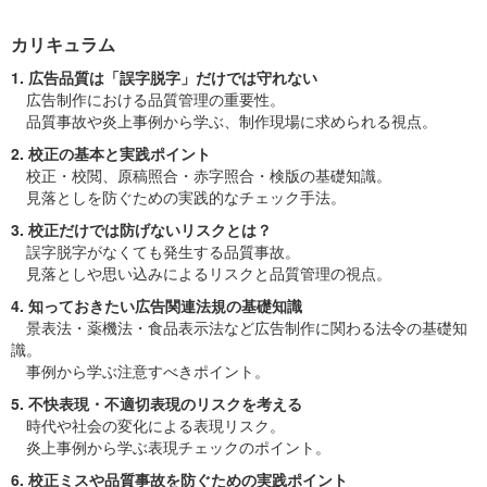
カリキュラム
1. 広告品質は「誤字脱字」だけでは守れない
広告制作における品質管理の重要性。
品質事故や炎上事例から学ぶ、制作現場に求められる視点。
2. 校正の基本と実践ポイント
校正・校閲、原稿照合・赤字照合・検版の基礎知識。
見落としを防ぐための実践的なチェック手法。
3. 校正だけでは防げないリスクとは？
誤字脱字がなくても発生する品質事故。
見落としや思い込みによるリスクと品質管理の視点。
4. 知っておきたい広告関連法規の基礎知識
景表法・薬機法・食品表示法など広告制作に関わる法令の基礎知
識。
事例から学ぶ注意すべきポイント。
5. 不快表現・不適切表現のリスクを考える
時代や社会の変化による表現リスク。
炎上事例から学ぶ表現チェックのポイント。
6. 校正ミスや品質事故を防ぐための実践ポイント