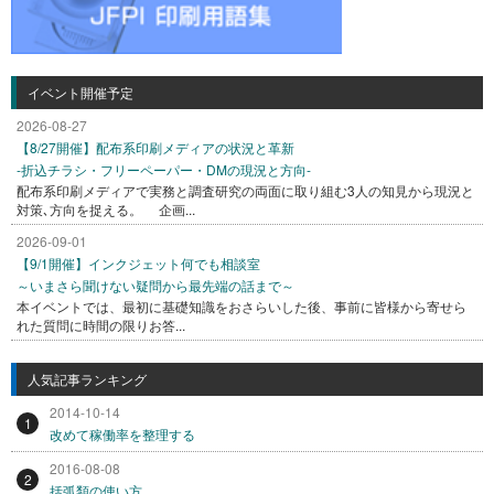
イベント開催予定
2026-08-27
【8/27開催】配布系印刷メディアの状況と革新
-折込チラシ・フリーペーパー・DMの現況と方向-
配布系印刷メディアで実務と調査研究の両面に取り組む3人の知見から現況と
対策､方向を捉える。 企画...
2026-09-01
【9/1開催】インクジェット何でも相談室
～いまさら聞けない疑問から最先端の話まで～
本イベントでは、最初に基礎知識をおさらいした後、事前に皆様から寄せら
れた質問に時間の限りお答...
人気記事ランキング
2014-10-14
1
改めて稼働率を整理する
2016-08-08
2
括弧類の使い方