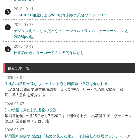
2018-10-11
3
HTML/CSS組版によるWebと印刷物の統合ワークフロー
2019-05-27
4
デジタル化ってなんだろう？～デジタルトランスフォーメーションと
2025年の崖
2015-10-08
5
日本の便色カラーカードの世界的な広がり
最新記事一覧
2026-08-07
生成AIの活用が進むも、テキスト系と画像系で反応は分かれる
「JAGAT印刷産業経営動向調査」より新技術、サービスの導入状況、満足
度、導入意向を紹介する。 ...
2026-08-07
知の伝播に果たした書物の役割
印刷博物館で4月25日から7月20日まで開催された「名著誕生展 ヴァチカン
教皇庁図書館Ⅲ＋」は、過...
2026-08-07
採用難を突破する鍵は「魅力の見える化」。印刷会社の採用ブランディング