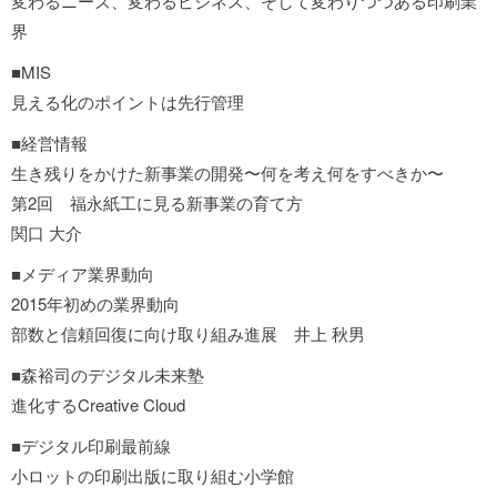
変わるニーズ、変わるビジネス、そして変わりつつある印刷業
界
■MIS
見える化のポイントは先行管理
■経営情報
生き残りをかけた新事業の開発〜何を考え何をすべきか〜
第2回 福永紙工に見る新事業の育て方
関口 大介
■メディア業界動向
2015年初めの業界動向
部数と信頼回復に向け取り組み進展 井上 秋男
■森裕司のデジタル未来塾
進化するCreative Cloud
■デジタル印刷最前線
小ロットの印刷出版に取り組む小学館