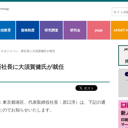
通信教育
資格制度
研究調査
研究会
page
JAGAT in
ノルタジャパン、新社長に大須賀健氏が就任
新社長に大須賀健氏が就任
：東京都港区、代表取締役社長：原口淳）は、下記の通
たのでお知らせいたします。