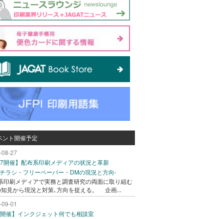
ベント開催予定
-08-27
/27開催】配布系印刷メディアの状況と革新
込チラシ・フリーペーパー・DMの現況と方向-
系印刷メディアで実務と調査研究の両面に取り組む
の知見から現況と対策､方向を捉える。 企画...
-09-01
/1開催】インクジェット何でも相談室