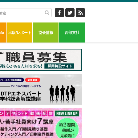
fo
出版/レポート
協会情報
西部支社