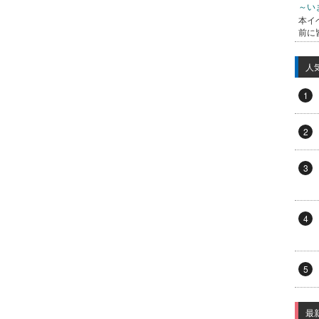
～い
本イ
前に
人
1
2
3
4
5
最