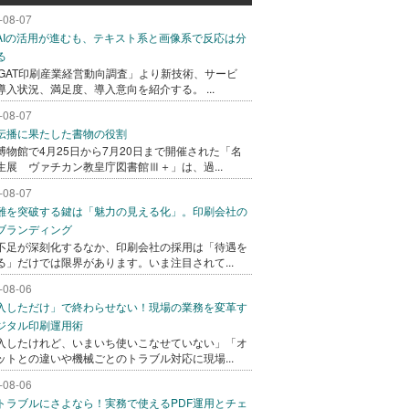
-08-07
AIの活用が進むも、テキスト系と画像系で反応は分
る
AGAT印刷産業経営動向調査」より新技術、サービ
導入状況、満足度、導入意向を紹介する。 ...
-08-07
伝播に果たした書物の役割
博物館で4月25日から7月20日まで開催された「名
生展 ヴァチカン教皇庁図書館Ⅲ＋」は、過...
-08-07
難を突破する鍵は「魅力の見える化」。印刷会社の
ブランディング
不足が深刻化するなか、印刷会社の採用は「待遇を
る」だけでは限界があります。いま注目されて...
-08-06
入しただけ」で終わらせない！現場の業務を変革す
ジタル印刷運用術
入したけれど、いまいち使いこなせていない」「オ
ットとの違いや機械ごとのトラブル対応に現場...
-08-06
トラブルにさよなら！実務で使えるPDF運用とチェ