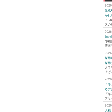
2026
生成
かれ
「J
スの
2026
知の
印刷
著誕
2026
採用
採用
人手
上げ
2026
「導
るデ
「導
フセ
2026
入稿