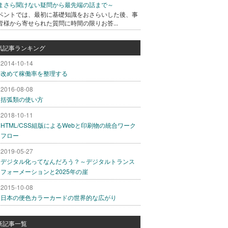
まさら聞けない疑問から最先端の話まで～
ベントでは、最初に基礎知識をおさらいした後、事
皆様から寄せられた質問に時間の限りお答...
気記事ランキング
2014-10-14
改めて稼働率を整理する
2016-08-08
括弧類の使い方
2018-10-11
HTML/CSS組版によるWebと印刷物の統合ワーク
フロー
2019-05-27
デジタル化ってなんだろう？～デジタルトランス
フォーメーションと2025年の崖
2015-10-08
日本の便色カラーカードの世界的な広がり
新記事一覧