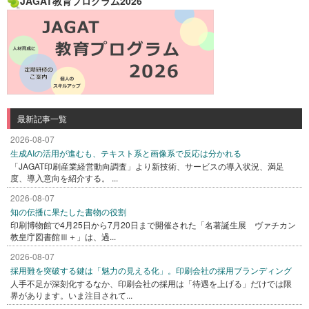
JAGAT教育プログラム2026
最新記事一覧
2026-08-07
生成AIの活用が進むも、テキスト系と画像系で反応は分かれる
「JAGAT印刷産業経営動向調査」より新技術、サービスの導入状況、満足
度、導入意向を紹介する。 ...
2026-08-07
知の伝播に果たした書物の役割
印刷博物館で4月25日から7月20日まで開催された「名著誕生展 ヴァチカン
教皇庁図書館Ⅲ＋」は、過...
2026-08-07
採用難を突破する鍵は「魅力の見える化」。印刷会社の採用ブランディング
人手不足が深刻化するなか、印刷会社の採用は「待遇を上げる」だけでは限
界があります。いま注目されて...