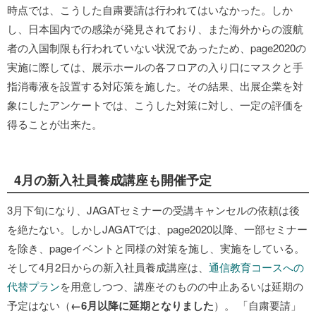
時点では、こうした自粛要請は行われてはいなかった。しか
し、日本国内での感染が発見されており、また海外からの渡航
者の入国制限も行われていない状況であったため、page2020の
実施に際しては、展示ホールの各フロアの入り口にマスクと手
指消毒液を設置する対応策を施した。その結果、出展企業を対
象にしたアンケートでは、こうした対策に対し、一定の評価を
得ることが出来た。
4月の新入社員養成講座も開催予定
3月下旬になり、JAGATセミナーの受講キャンセルの依頼は後
を絶たない。しかしJAGATでは、page2020以降、一部セミナー
を除き、pageイベントと同様の対策を施し、実施をしている。
そして4月2日からの新入社員養成講座は、
通信教育コースへの
代替プラン
を用意しつつ、講座そのものの中止あるいは延期の
予定はない（
←6月以降に延期となりました
）。 「自粛要請」