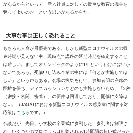
があるからといって、新入社員に対しての貴重な教育の機会を
奪ってよいのか、という思いがあるからだ。
大事な事は正しく恐れること
もちろん人命が最優先である。しかし新型コロナウイルスの収
束時期が見えない中、現時点で講座の延期時期を確定すること
は難しい。ましてオリンピックのように1年というわけにはいか
ないであろう。受講申し込み企業の中には「何とか実施してほ
しい」という声もある。会場の換気を行い、参加者間の座席の
距離を保ち、ディスカッションなどのも実施しないため、「3密
（密接・密閉、密着）」の要件は回避しており、開催に支障は
ない。（JAGATにおける新型コロナウィルス感染症に関する対
応策は
こちら
です。）
余談だが、先日、小学校の卒業式に参列した。参列者は制限さ
れ、いくつかのプログラムは削除される1時間弱の短い式だった